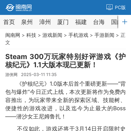
PC版
首页
泉州
漳州
厦门
福建
台海
国内
闽南网
>
科技
>
游戏新闻
>
手机游戏
>
手游新闻
> 正
文
Steam 300万玩家特别好评游戏《护
核纪元》1.1大版本现已更新！
游侠网 2025-03-11 11:35
《护核纪元》1.0版本后首个重磅更新——“背
包与爆炸”今日正式上线，本次更新将作为免费内
容推出，为玩家带来全新的探索区域、技能树、
便捷性的游戏改进，以及迄今为止最大的Boss
——潜沙女王尼姆鲁扎！
不仅如此，游戏还将于3月14日开启限时史