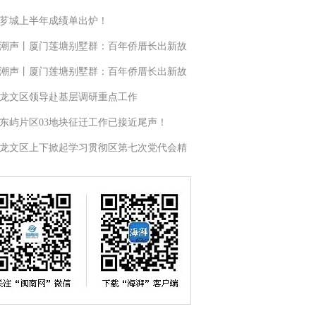
芗城上半年成绩单出炉！
潮声丨厦门莲塘别墅群：百年侨厝长出新故
潮声丨厦门莲塘别墅群：百年侨厝长出新故
龙文区领导赴基层调研重点工作
东屿片区03地块征迁工作已接近尾声！
龙文区上下掀起学习贯彻区第七次党代会精