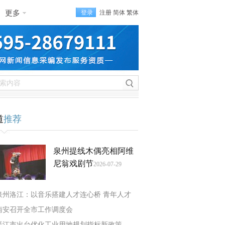
更多
登录
注册
简体
繁体
道
推荐
泉州提线木偶亮相阿维
尼翁戏剧节
2026-07-29
泉州洛江：以音乐搭建人才连心桥 青年人才
南安召开全市工作调度会
晋江市出台优化工业用地规划指标新政策