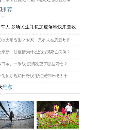
闻
推荐
所有人 多项民生礼包加速落地快来查收
三峡大坝变形？专家：又有人在恶意炒作
北京新一波疫情为什么没出现死亡病例？
戴口罩、一米线 疫情改变了哪些习惯？
呼伦贝尔现幻日奇观 彩虹光带环绕太阳
觉
焦点