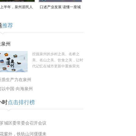
上半年，泉州居民人
口述产业发展 读懂一座城
支配收入公布！
｜赖南生：42岁白手起
题
推荐
家，率先研发草本卫生巾
遗泉州
挖掘泉州的乡村之美、名桥之
美、名山之美、饮食之美，让时
代记忆在城市更新中重焕荣光
新质生产力在泉州
何以中国·向海泉州
小时
点击排行榜
芗城区委常委会召开会议
花窗外，铁轨山河缓缓来