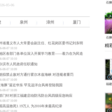
石狮
026-05-06
建
泉州
漳州
厦门
石狮
州省遵义市人大常委会副主任、红花岗区委书记刘东明
精
乱子
6-08-07 10:10
地区各部门各单位深入开展学习教育——着力在为民造
6-08-07 10:10
尔滨市人民政府任职通知
6-08-07 10:09
朗拟禁止敌对方通行霍尔木兹海峡 对违规者重罚
6-08-07 10:09
福建
白海豚”逼近华东 罕见远洋台风将登陆我国
6-08-07 10:09
响应
部门针对浙江福建启动防汛防台风四级应急响应
9日
6-08-07 10:09
国高温致死1.19万人 为2016年来最高纪录
一带
6-08-07 10:09