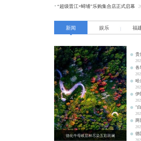
“超级晋江×蟳埔”乐购集合店正式启幕
2
新闻
娱乐
福
贵
202
各
202
哈
202
伊
202
“
202
两
202
德
德化牛母岐层林尽染五彩斑斓
202