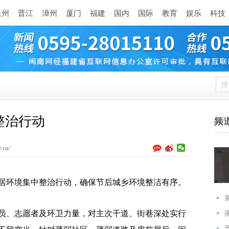
泉州
晋江
漳州
厦门
福建
国内
国际
教育
娱乐
科技
整治行动
频
.cn/
居环境集中整治行动，确保节后城乡环境整洁有序。
、志愿者及环卫力量，对主次干道、街巷深处实行