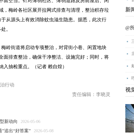
不留空当。针对薄弱社区、薄弱道路及房前屋后、闲
新
域，梅岭各社区展开拉网式排查与清理，整治积存垃
致力于从源头上有效消除蚊虫滋生隐患。据悉，此次行
@
多处。
梅岭街道将启动专项整治，对背街小巷、闲置地块
全面排查整治，确保干净整洁、设施完好；同时，将
纳入抽检重点。（记者 赖自煌）
整治行动
视
责任编辑：李晓灵
转型新动向
2026-05-06
题”追出“好答案”
2026-05-08