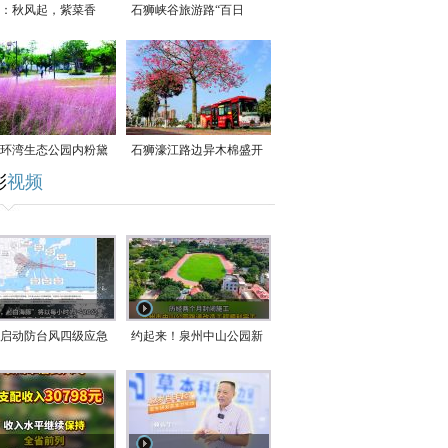
：秋风起，紫菜香
石狮峡谷旅游路“百日
草”争相斗艳
环湾生态公园内粉黛
石狮濠江路边异木棉盛开
彩
视频
草盛放
启动防台风四级应急
约起来！泉州中山公园新
！台风“白海豚”将于
跑道正式开放！
在长江口至福建北部
沿海登陆