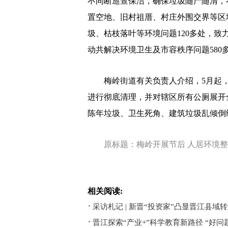
不间断巡查保洁，确保垃圾随产随清，
置空地、旧村祖厝、村庄外围交界等区
圾、枯枝落叶等环境问题120多处，
动共解决环境卫生及市容秩序问题580
梅岭街道有关负责人介绍，5月起，
进行彻底清理，并对辖区所有公厕展开
陈年垃圾、卫生死角、建筑垃圾乱倾倒
原标题：梅岭开展节后 人居环境
相关阅读:
采访札记 | 新晋“投资家”凸显晋江县域
晋江探索“产业+”科学教育新路径 “好问