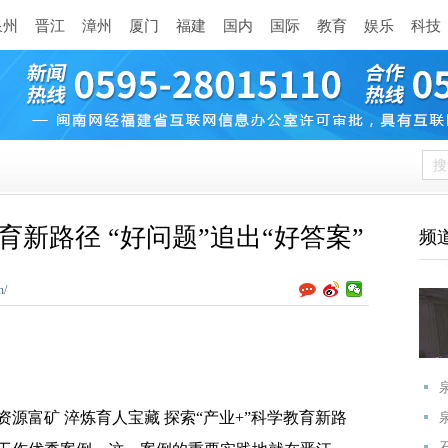
泉州
晋江
漳州
厦门
福建
国内
国际
教育
娱乐
科技
育新路径 “好问题”追出“好答案”
频
n/
资源富矿 淬炼育人宝藏 探索“产业+”科学教育新路