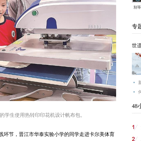
别等
24
专
紧打
世
48
学生使用热转印印花机设计帆布包。
环节，晋江市华泰实验小学的同学走进卡尔美体育