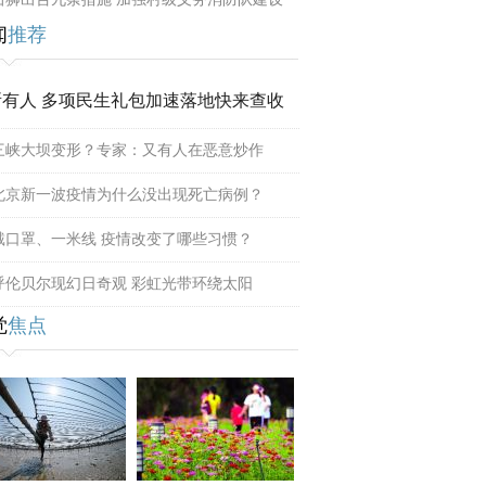
闻
推荐
所有人 多项民生礼包加速落地快来查收
三峡大坝变形？专家：又有人在恶意炒作
北京新一波疫情为什么没出现死亡病例？
戴口罩、一米线 疫情改变了哪些习惯？
呼伦贝尔现幻日奇观 彩虹光带环绕太阳
觉
焦点