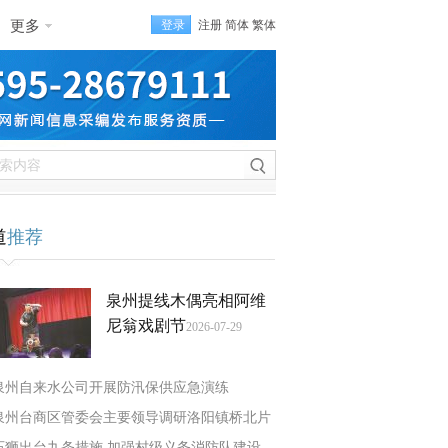
更多
登录
注册
简体
繁体
道
推荐
泉州提线木偶亮相阿维
尼翁戏剧节
2026-07-29
泉州自来水公司开展防汛保供应急演练
泉州台商区管委会主要领导调研洛阳镇桥北片
石狮出台九条措施 加强村级义务消防队建设