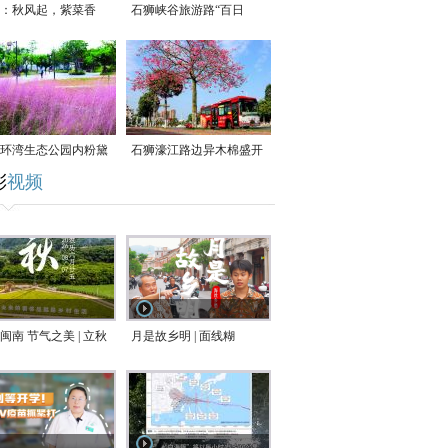
：秋风起，紫菜香
石狮峡谷旅游路“百日
草”争相斗艳
环湾生态公园内粉黛
石狮濠江路边异木棉盛开
彩
视频
草盛放
闽南 节气之美 | 立秋
月是故乡明 | 面线糊