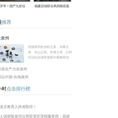
开学！国产九价仅
福建启动防台风四级应急
9.5元/针，HPV疫苗抓
响应！台风“白海豚”将于
题
推荐
9日在长江口至福建北部
一带沿海登陆
遗泉州
挖掘泉州的乡村之美、名桥之
美、名山之美、饮食之美，让时
代记忆在城市更新中重焕荣光
新质生产力在泉州
何以中国·向海泉州
小时
点击排行榜
龙文教育人跨省取经！
人保财险泉州台商投资区营销服务部：高效