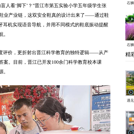
石狮
人看‘脚下’？”晋江市第五实验小学五年级学生张
鞋业产业链，这双安全鞋真的设计出来了——通过鞋
蓝牙耳机实现语音导航，并用不同模式的鞋底振动提醒
航。
石狮
度评价，更折射出晋江科学教育的独特逻辑——从产
精
乱子
答案。目前，晋江已开发100余门科学教育校本课
源。
遇见