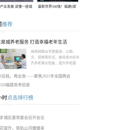
产业发展 读懂一座城
最新世界500强！福建6家
南生：42岁白手起
企业上榜
题
推荐
率先研发草本卫生巾
注泉城养老服务 打造幸福老年生活
闽南网推出专题报道，以图、
文、视频等形式，展现泉州在补
齐养老事业短板，提升养老服
新征程，再出发——聚焦2021年全国两会
2020福建高考招录
小时
点击排行榜
芗城区委常委会召开会议
花窗外，铁轨山河缓缓来