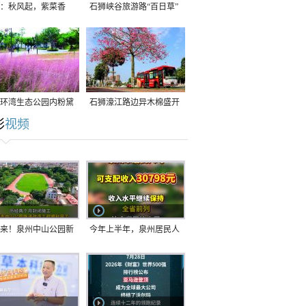
：秋风起，紫菜香
石狮峡谷旅游路“百日草”
争相斗艳
环湾生态公园内粉黛
石狮濠江路边异木棉盛开
彩
视频
草盛放
来！泉州中山公园新
今年上半年，泉州居民人
正式开放！
均可支配收入公布！