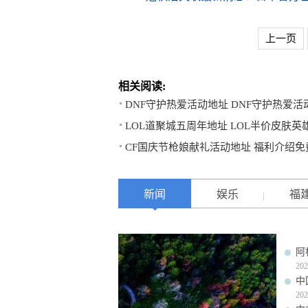
上一页
相关阅读:
DNF守护热爱活动地址 DNF守护热爱
LOL道聚城五周年地址 LOL半价皮肤英
CF国庆节枪娘献礼活动地址 福利介绍
新闻
娱乐
福
阿
202
中
202