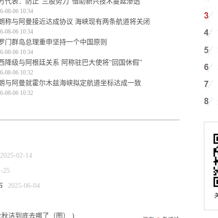
方代表：防止“三股势力”借助新兴技术蔓延渗透
6-08-06 10:34
朗称与阿曼接近达成协议 海峡现有两条航道将关闭
6-08-06 10:34
罗门群岛总理重申坚持一个中国原则
6-08-06 10:34
西降级与阿根廷关系 阿称驻巴大使将“回国休假”
6-08-06 10:32
朗与阿曼就霍尔木兹海峡拟定航道坐标达成一致
6-08-06 10:32
2025-02-14
1-25
布
2025-06-04
危秋洁到底去哪了（图）
)