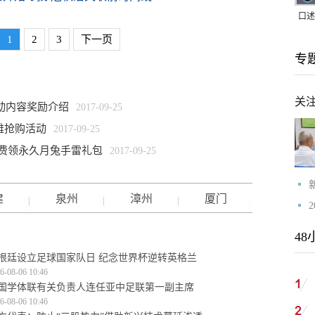
口述
｜赖
1
2
3
下一页
专
家，
关
活动内容奖励介绍
2017-09-25
雄抢购活动
2017-09-25
免费领永久月兔手雷礼包
2017-09-25
建
泉州
漳州
厦门
48
根廷设立足球国家队日 纪念世界杯逆转英格兰
6-08-06 10:46
国学体联有关负责人连任亚中足联第一副主席
6-08-06 10:46