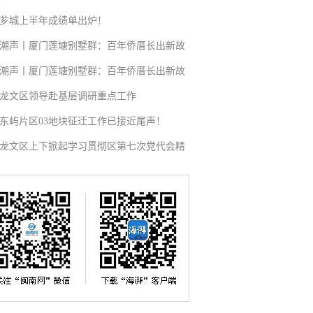
芗城上半年成绩单出炉！
潮声丨厦门莲塘别墅群：百年侨厝长出新故
潮声丨厦门莲塘别墅群：百年侨厝长出新故
龙文区领导赴基层调研重点工作
东屿片区03地块征迁工作已接近尾声！
龙文区上下掀起学习贯彻区第七次党代会精