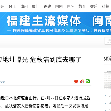
泉州
晋江
漳州
厦门
福建
国内
国际
教育
娱乐
科技
位地址曝光 危秋洁到底去哪了
频
.cn/
自赴日本北海道自由行，在7月22日在跟家人进行最后
息，危秋洁家人告诉南都记者，她最后一次发微博是