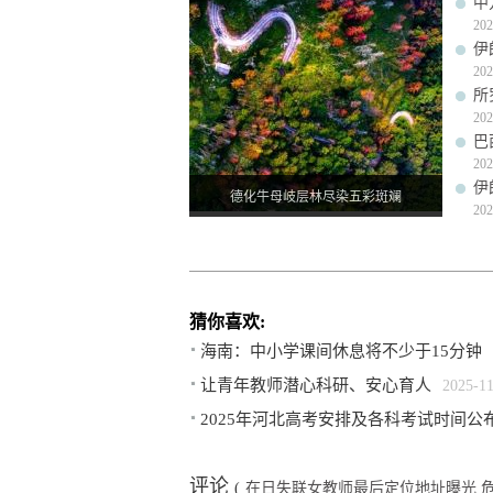
中
202
伊
202
所
202
巴
202
伊
德化牛母岐层林尽染五彩斑斓
202
猜你喜欢:
海南：中小学课间休息将不少于15分钟
让青年教师潜心科研、安心育人
2025-1
2025年河北高考安排及各科考试时间公
评论
(
在日失联女教师最后定位地址曝光 