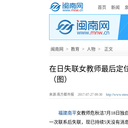
首页
新闻
闽南网
>
教育
>
人物
>
正文
在日失联女教师最后定
（图）
来源:南方都市报
2017-07-27 09:30
http://www.mnw
福建南平
女教师危秋洁7月18日独
一次联系后失联，现已持续5天没有消