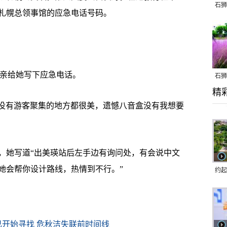
石狮
札幌总领事馆的应急电话号码。
亲给她写下应急电话。
石狮
精
乱子
没有游客聚集的地方都很美，遗憾八音盒没有我想要
她写道“出美瑛站后左手边有询问处，有会说中文
她会帮你设计路线，热情到不行。”
约起
跑道
开始寻找 危秋洁失联前时间线