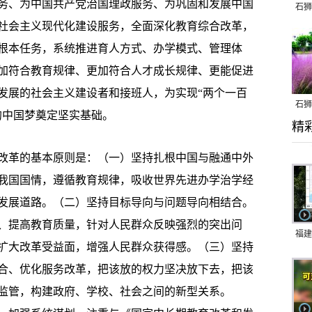
务、为中国共产党治国理政服务、为巩固和发展中国
石狮
社会主义现代化建设服务，全面深化教育综合改革，
根本任务，系统推进育人方式、办学模式、管理体
加符合教育规律、更加符合人才成长规律、更能促进
发展的社会主义建设者和接班人，为实现“两个一百
石狮
的中国梦奠定坚实基础。
精
乱子
革的基本原则是：（一）坚持扎根中国与融通中外
我国国情，遵循教育规律，吸收世界先进办学治学经
发展道路。（二）坚持目标导向与问题导向相结合。
、提高教育质量，针对人民群众反映强烈的突出问
福建
扩大改革受益面，增强人民群众获得感。（三）坚持
响应
合、优化服务改革，把该放的权力坚决放下去，把该
9日
监管，构建政府、学校、社会之间的新型关系。
一带