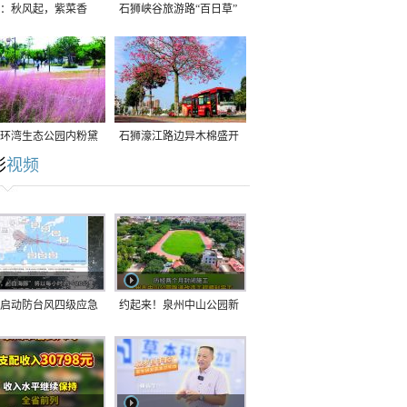
：秋风起，紫菜香
石狮峡谷旅游路“百日草”
争相斗艳
环湾生态公园内粉黛
石狮濠江路边异木棉盛开
彩
视频
草盛放
启动防台风四级应急
约起来！泉州中山公园新
！台风“白海豚”将于
跑道正式开放！
在长江口至福建北部
沿海登陆