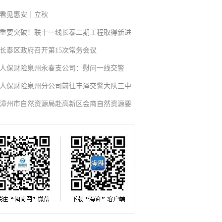
看见惠安｜立秋
重要突破！联十一线长泰二期工程取得新进
长泰区政府召开第15次常务会议
人保财险泉州永春支公司：慰问一线交警
人保财险泉州分公司前往丰泽交警大队三中
漳州市自然资源局赴高新区会商自然资源要