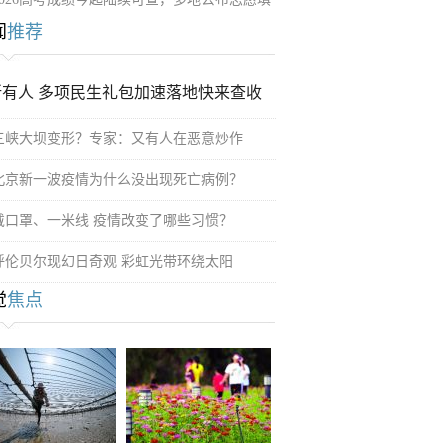
闻
推荐
所有人 多项民生礼包加速落地快来查收
三峡大坝变形？专家：又有人在恶意炒作
北京新一波疫情为什么没出现死亡病例？
戴口罩、一米线 疫情改变了哪些习惯？
呼伦贝尔现幻日奇观 彩虹光带环绕太阳
觉
焦点