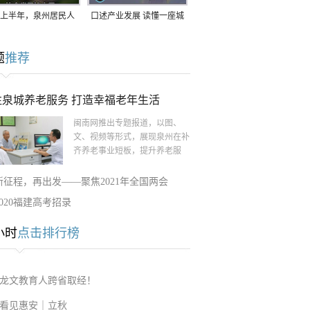
上半年，泉州居民人
口述产业发展 读懂一座城
支配收入公布！
｜赖南生：42岁白手起
题
推荐
家，率先研发草本卫生巾
注泉城养老服务 打造幸福老年生活
闽南网推出专题报道，以图、
文、视频等形式，展现泉州在补
齐养老事业短板，提升养老服
新征程，再出发——聚焦2021年全国两会
2020福建高考招录
小时
点击排行榜
龙文教育人跨省取经！
看见惠安｜立秋