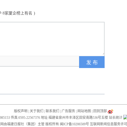
出炉 8家厦企榜上有名
)
版权声明
|
关于我们
|
联系我们
|
广告服务
|
网站地图
|
回到顶部
28985153 传真:0595-22567376 地址:福建省泉州市丰泽区田安南路536号五楼
站长统计
019 闽南网由福建日报社（集团）主管 版权所有
闽ICP备10206509号
互联网新闻信息服务许可证编