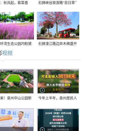
：秋风起，紫菜香
石狮峡谷旅游路“百日草”
争相斗艳
环湾生态公园内粉黛
石狮濠江路边异木棉盛开
彩
视频
草盛放
来！泉州中山公园新
今年上半年，泉州居民人
正式开放！
均可支配收入公布！