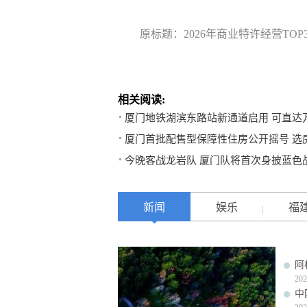
原标题：2026年商业特许经营TOP
相关阅读:
厦门地铁湖滨东路站新通道启用 可直达
厦门首批配售型保障性住房公开摇号 选
今晚客战龙岩队 厦门队将首次身披蓝色
新闻
娱乐
福
阿
202
中