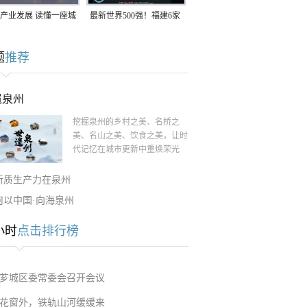
产业发展 读懂一座城
最新世界500强！福建6家
南生：42岁白手起
企业上榜
题
推荐
率先研发草本卫生巾
遗泉州
挖掘泉州的乡村之美、名桥之
美、名山之美、饮食之美，让时
代记忆在城市更新中重焕荣光
新质生产力在泉州
何以中国·向海泉州
小时
点击排行榜
芗城区委常委会召开会议
花窗外，铁轨山河缓缓来