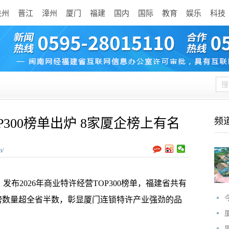
泉州
晋江
漳州
厦门
福建
国内
国际
教育
娱乐
科技
P300榜单出炉 8家厦企榜上有名
频
n/
布2026年商业特许经营TOP300榜单，福建省共有
上榜数量超全省半数，彰显厦门连锁特许产业强劲的品