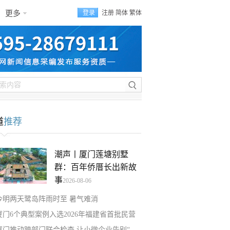
更多
登录
注册
简体
繁体
道
推荐
潮声丨厦门莲塘别墅
群：百年侨厝长出新故
事
2026-08-06
今明两天鹭岛阵雨时至 暑气难消
厦门6个典型案例入选2026年福建省首批民营
厦门推动跨部门联合检查 让小微企业告别“