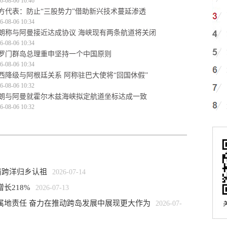
6-08-06 10:46
方代表：防止“三股势力”借助新兴技术蔓延渗透
6-08-06 10:34
朗称与阿曼接近达成协议 海峡现有两条航道将关闭
6-08-06 10:34
罗门群岛总理重申坚持一个中国原则
6-08-06 10:34
西降级与阿根廷关系 阿称驻巴大使将“回国休假”
6-08-06 10:32
朗与阿曼就霍尔木兹海峡拟定航道坐标达成一致
6-08-06 10:32
裔跨洋归乡认祖
2026-07-14
长218%
2026-07-13
属地责任 奋力在推动跨岛发展中展现更大作为
2026-07-