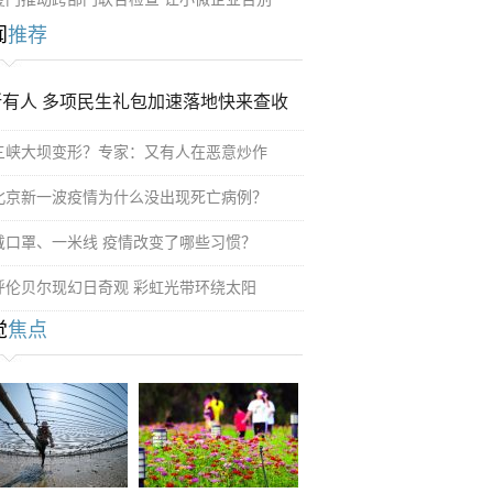
闻
推荐
所有人 多项民生礼包加速落地快来查收
三峡大坝变形？专家：又有人在恶意炒作
北京新一波疫情为什么没出现死亡病例？
戴口罩、一米线 疫情改变了哪些习惯？
呼伦贝尔现幻日奇观 彩虹光带环绕太阳
觉
焦点