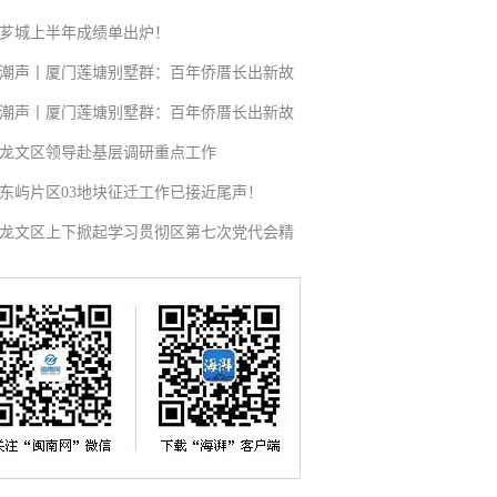
芗城上半年成绩单出炉！
潮声丨厦门莲塘别墅群：百年侨厝长出新故
潮声丨厦门莲塘别墅群：百年侨厝长出新故
龙文区领导赴基层调研重点工作
东屿片区03地块征迁工作已接近尾声！
龙文区上下掀起学习贯彻区第七次党代会精