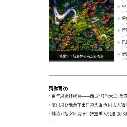
202
中
202
伊
202
所
202
巴
202
伊
德化牛母岐层林尽染五彩斑斓
202
猜你喜欢:
百年夙愿终成真——西贡“咖啡大王”后
厦门港新能源车出口势头强劲 同比大幅增
林涛到翔安区调研：把握重大机遇 强化
04