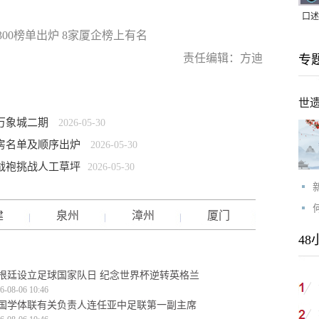
口述
300榜单出炉 8家厦企榜上有名
｜赖
责任编辑：方迪
专
家，
世
万象城二期
2026-05-30
房名单及顺序出炉
2026-05-30
战袍挑战人工草坪
2026-05-30
建
泉州
漳州
厦门
48
根廷设立足球国家队日 纪念世界杯逆转英格兰
6-08-06 10:46
国学体联有关负责人连任亚中足联第一副主席