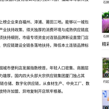
石狮
。
上榜企业来自福州、漳浦、莆田三地。能够以一城包
产业扶持政策、得天独厚的消费环境与成熟供应链底
石狮
项扶持细则，市级专项资金对连锁品牌新设直营门店
精
乱子
、供应链建设全链条落地扶持，降低本土连锁品牌标
城市便利店发展指数榜首，年轻人口密集、商圈层
力雄厚，国内四大头部大宗供应链集团厦门独占其
约起
冷链仓储、数字化供应链，从食材生产、中央工厂、数
跑道
放特许加盟、异地复制开店筑牢根基。