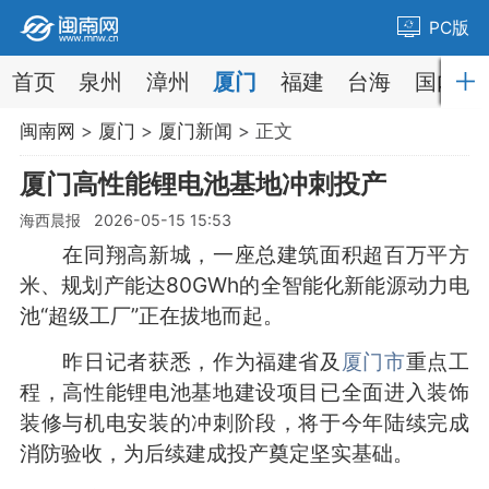
PC版
首页
泉州
漳州
厦门
福建
台海
国内
闽南网
>
厦门
>
厦门新闻
> 正文
厦门高性能锂电池基地冲刺投产
海西晨报 2026-05-15 15:53
在同翔高新城，一座总建筑面积超百万平方
米、规划产能达80GWh的全智能化新能源动力电
池“超级工厂”正在拔地而起。
昨日记者获悉，作为福建省及
厦门市
重点工
程，高性能锂电池基地建设项目已全面进入装饰
装修与机电安装的冲刺阶段，将于今年陆续完成
消防验收，为后续建成投产奠定坚实基础。