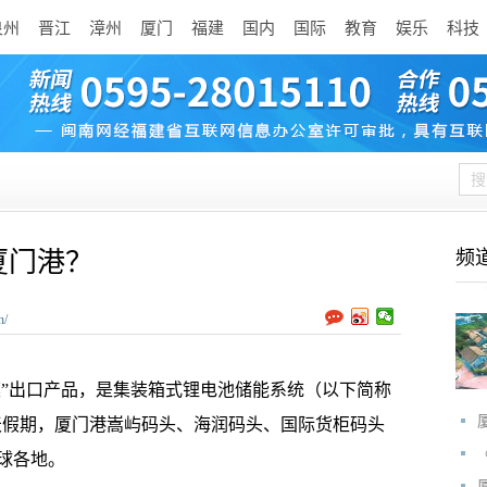
泉州
晋江
漳州
厦门
福建
国内
国际
教育
娱乐
科技
厦门港？
频
n/
”出口产品，是集装箱式锂电池储能系统（以下简称
5天假期，厦门港嵩屿码头、海润码头、国际货柜码头
全球各地。