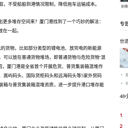
取，不受船舶到港情况限制，降低拖车运输成本。
别等
24
出更多堆存空间来？厦门港找到了一个巧妙的解法：
专
紧打
放在一起。
世
的货物，比如部分类型的锂电池、放完电的新能源
，可以放在普通货物堆场，即普通货物与危险货物‘混
介绍，厦门港是全省首个开展危货、普货集装箱混堆作
、嵩屿码头、国际货柜码头和远海码头等5家外贸码
集装箱与普货集装箱混堆资质，进一步提升港口堆存能
48