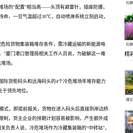
石狮
场的“配置”相当高——头顶有避雷针，插座防爆，
待命，一旦气温超过30℃，自动喷淋系统立刻启动，
危险货物集装箱堆存条件，需冷藏运输的新能源电
石狮
。”厦门港口管理局相关工作人员说，为破解这一难
精
乱子
危堆场。
际货柜码头和远海码头的4个冷危堆场年堆存能力
中处于领先地位。
遇见
模式，即提前报关，货物在进入码头后直接到岸边桥
限制，货主企业的排期计划容易被影响，产生额外成
相关负责人说，冷危堆场作为冷藏集装箱的“中转站”，