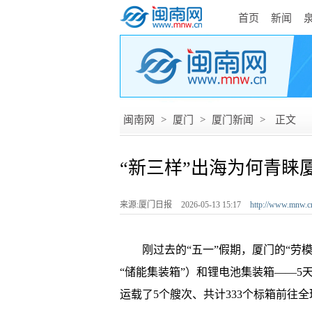
首页
新闻
闽南网
>
厦门
>
厦门新闻
>
正文
“新三样”出海为何青睐
来源:厦门日报
2026-05-13 15:17
http://www.mnw.c
刚过去的“五一”假期，厦门的“劳模
“储能集装箱”）和锂电池集装箱——
运载了5个艘次、共计333个标箱前往