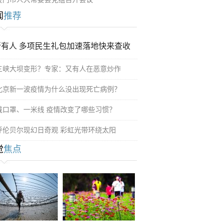
闻
推荐
所有人 多项民生礼包加速落地快来查收
三峡大坝变形？专家：又有人在恶意炒作
北京新一波疫情为什么没出现死亡病例？
戴口罩、一米线 疫情改变了哪些习惯？
呼伦贝尔现幻日奇观 彩虹光带环绕太阳
觉
焦点