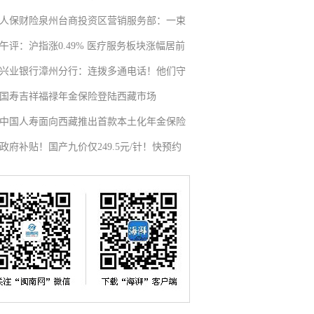
人保财险泉州台商投资区营销服务部：一束
午评：沪指涨0.49% 医疗服务板块涨幅居前
兴业银行漳州分行：连拨多通电话！他们守
国寿吉祥福禄年金保险登陆西藏市场
中国人寿面向西藏推出首款本土化年金保险
政府补贴！国产九价仅249.5元/针！快预约