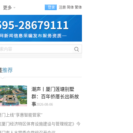
更多
登录
注册
简体
繁体
道
推荐
潮声丨厦门莲塘别墅
群：百年侨厝长出新故
事
2026-08-06
厦门上线“享惠智能管家”
《厦门经济特区体育设施建设与管理规定》今
厦门市人大常委会党组召开会议