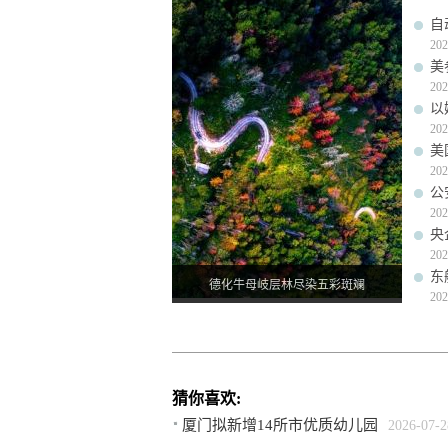
自
202
美
202
以
202
美
202
公
202
央
202
东
德化牛母岐层林尽染五彩斑斓
202
猜你喜欢:
厦门拟新增14所市优质幼儿园
2026-07-2