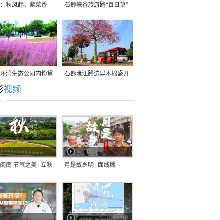
：秋风起，紫菜香
石狮峡谷旅游路“百日草”
争相斗艳
环湾生态公园内粉黛
石狮濠江路边异木棉盛开
彩
视频
草盛放
闽南 节气之美 | 立秋
月是故乡明 | 面线糊