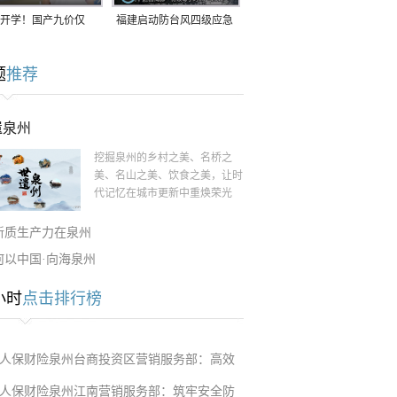
开学！国产九价仅
福建启动防台风四级应急
9.5元/针，HPV疫苗抓
响应！台风“白海豚”将于
题
推荐
9日在长江口至福建北部
一带沿海登陆
遗泉州
挖掘泉州的乡村之美、名桥之
美、名山之美、饮食之美，让时
代记忆在城市更新中重焕荣光
新质生产力在泉州
何以中国·向海泉州
小时
点击排行榜
人保财险泉州台商投资区营销服务部：高效
人保财险泉州江南营销服务部：筑牢安全防