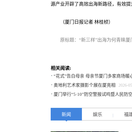
源产业开辟了高效出海新路径，有效提
（厦门日报记者 林桂桢）
原标题：“新三样”出海为何青睐厦
相关阅读:
“花式”告白母亲 母亲节厦门多家商场暖
奥地利艺术家摄影个展在厦亮相
2026-0
厦门举行“5·10”防空警报试鸣暨人民防
新闻
娱乐
福