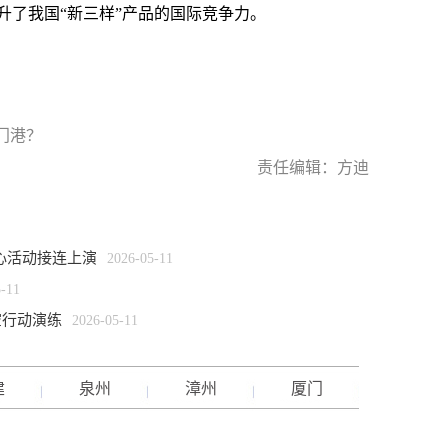
升了我国“新三样”产品的国际竞争力。
门港？
责任编辑：方迪
心活动接连上演
2026-05-11
5-11
空行动演练
2026-05-11
建
泉州
漳州
厦门