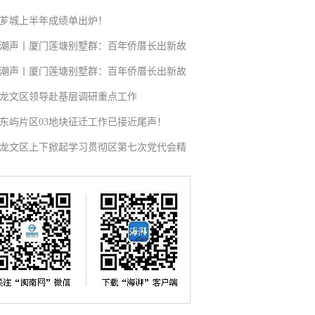
芗城上半年成绩单出炉！
潮声丨厦门莲塘别墅群：百年侨厝长出新故
潮声丨厦门莲塘别墅群：百年侨厝长出新故
龙文区领导赴基层调研重点工作
东屿片区03地块征迁工作已接近尾声！
龙文区上下掀起学习贯彻区第七次党代会精