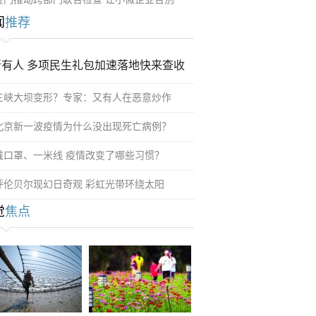
闻
推荐
所有人 多项民生礼包加速落地快来查收
三峡大坝变形？专家：又有人在恶意炒作
北京新一波疫情为什么没出现死亡病例？
戴口罩、一米线 疫情改变了哪些习惯？
呼伦贝尔现幻日奇观 彩虹光带环绕太阳
觉
焦点