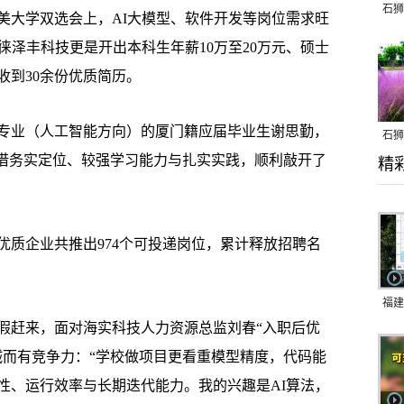
石狮
美大学双选会上，AI大模型、软件开发等岗位需求旺
元。徕泽丰科技更是开出本科生年薪10万至20万元、硕士
收到30余份优质简历。
业（人工智能方向）的厦门籍应届毕业生谢思勤，
石狮
凭借务实定位、较强学习能力与扎实实践，顺利敲开了
精
乱子
优质企业共推出974个可投递岗位，累计释放招聘名
福建
赶来，面对海实科技人力资源总监刘春“入职后优
响应
诚而有竞争力：“学校做项目更看重模型精度，代码能
9日
性、运行效率与长期迭代能力。我的兴趣是AI算法，
一带