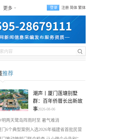
更多
登录
注册
简体
繁体
道
推荐
潮声丨厦门莲塘别墅
群：百年侨厝长出新故
事
2026-08-06
今明两天鹭岛阵雨时至 暑气难消
厦门6个典型案例入选2026年福建省首批民营
厦门推动跨部门联合检查 让小微企业告别“