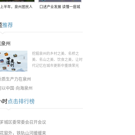
上半年，泉州居民人
口述产业发展 读懂一座城
支配收入公布！
｜赖南生：42岁白手起
题
推荐
家，率先研发草本卫生巾
遗泉州
挖掘泉州的乡村之美、名桥之
美、名山之美、饮食之美，让时
代记忆在城市更新中重焕荣光
新质生产力在泉州
何以中国·向海泉州
小时
点击排行榜
芗城区委常委会召开会议
花窗外，铁轨山河缓缓来