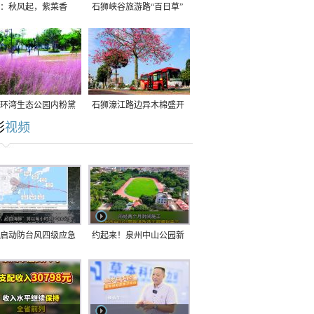
：秋风起，紫菜香
石狮峡谷旅游路“百日草”
争相斗艳
环湾生态公园内粉黛
石狮濠江路边异木棉盛开
彩
视频
草盛放
启动防台风四级应急
约起来！泉州中山公园新
！台风“白海豚”将于
跑道正式开放！
在长江口至福建北部
沿海登陆