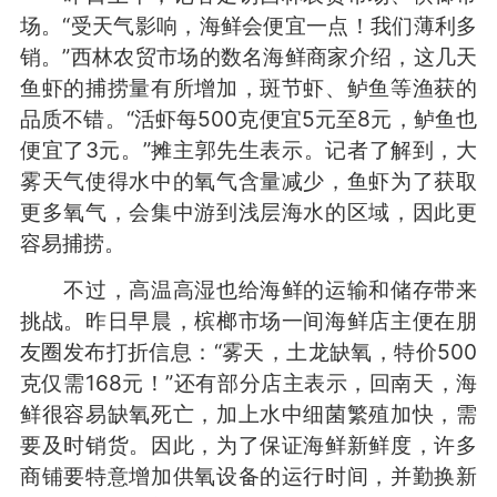
场。“受天气影响，海鲜会便宜一点！我们薄利多
销。”西林农贸市场的数名海鲜商家介绍，这几天
鱼虾的捕捞量有所增加，斑节虾、鲈鱼等渔获的
品质不错。“活虾每500克便宜5元至8元，鲈鱼也
便宜了3元。”摊主郭先生表示。记者了解到，大
雾天气使得水中的氧气含量减少，鱼虾为了获取
更多氧气，会集中游到浅层海水的区域，因此更
容易捕捞。
不过，高温高湿也给海鲜的运输和储存带来
挑战。昨日早晨，槟榔市场一间海鲜店主便在朋
友圈发布打折信息：“雾天，土龙缺氧，特价500
克仅需168元！”还有部分店主表示，回南天，海
鲜很容易缺氧死亡，加上水中细菌繁殖加快，需
要及时销货。因此，为了保证海鲜新鲜度，许多
商铺要特意增加供氧设备的运行时间，并勤换新