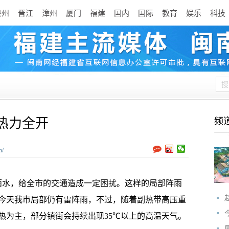
泉州
晋江
漳州
厦门
福建
国内
国际
教育
娱乐
科技
热力全开
频
n/
水，给全市的交通造成一定困扰。这样的局部阵雨
今天我市局部仍有雷阵雨，不过，随着副热带高压重
热为主，部分镇街会持续出现35℃以上的高温天气。