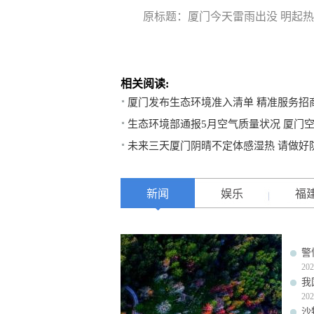
原标题：厦门今天雷雨出没 明起
相关阅读:
厦门发布生态环境准入清单 精准服务招
生态环境部通报5月空气质量状况 厦门
未来三天厦门阴晴不定体感湿热 请做好
新闻
娱乐
福
警
202
我
202
沙