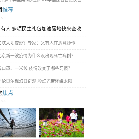
闻
推荐
所有人 多项民生礼包加速落地快来查收
三峡大坝变形？专家：又有人在恶意炒作
北京新一波疫情为什么没出现死亡病例？
戴口罩、一米线 疫情改变了哪些习惯？
呼伦贝尔现幻日奇观 彩虹光带环绕太阳
觉
焦点