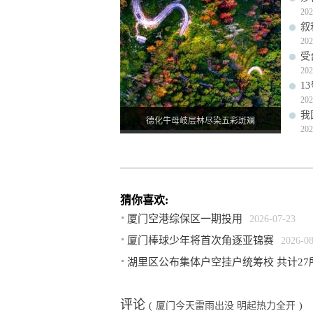
202
叙
202
受
202
1
202
我
德化牛母岐层林尽染五彩斑斓
202
猜你喜欢:
厦门空港综保区一期投用
2026-07-23
厦门棒球少年将首次角逐亚锦赛
2026-0
湖里区公布集体户空挂户统筹校 共计27
评论
(
厦门今天雷雨出没 明起热力全开
)