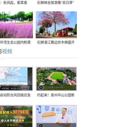
：秋风起，紫菜香
石狮峡谷旅游路“百日草”
争相斗艳
环湾生态公园内粉黛
石狮濠江路边异木棉盛开
彩
视频
草盛放
启动防台风四级应急
约起来！泉州中山公园新
！台风“白海豚”将于
跑道正式开放！
在长江口至福建北部
沿海登陆