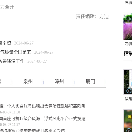
石狮
热力全开
责任编辑：方迪
商引资
2024-06-27
石狮
空气质量全国第五
2024-06-27
精
乱子
防暑降温工作
2024-06-27
建
泉州
漳州
厦门
福建
惕！个人实名账号出租出售竟暗藏洗钱犯罪陷阱
响应
6-08-07 11:30
9日
国首座可抗17级台风海上浮式风电平台正式投运
6-08-07 11:27
一带
特称胡塞武装袭击造成11名平民受伤