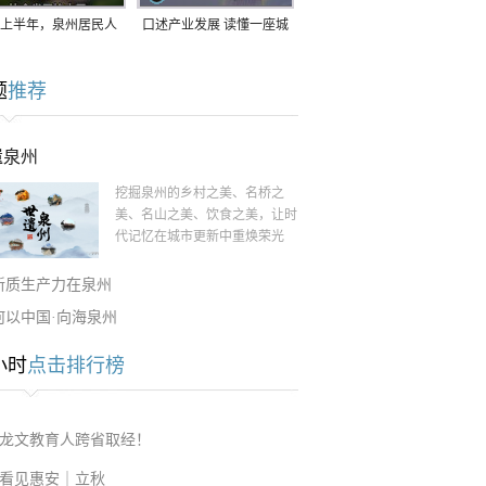
上半年，泉州居民人
口述产业发展 读懂一座城
支配收入公布！
｜赖南生：42岁白手起
题
推荐
家，率先研发草本卫生巾
遗泉州
挖掘泉州的乡村之美、名桥之
美、名山之美、饮食之美，让时
代记忆在城市更新中重焕荣光
新质生产力在泉州
何以中国·向海泉州
小时
点击排行榜
龙文教育人跨省取经！
看见惠安｜立秋