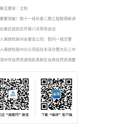
看见惠安｜立秋
重要突破！联十一线长泰二期工程取得新进
长泰区政府召开第15次常务会议
人保财险泉州永春支公司：慰问一线交警
人保财险泉州分公司前往丰泽交警大队三中
漳州市自然资源局赴高新区会商自然资源要