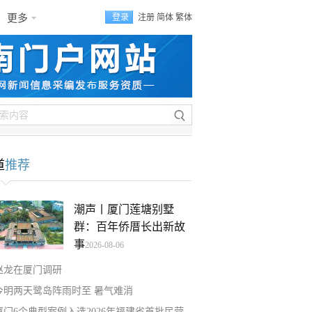
更多
登录
注册
简体
繁体
道
推荐
潮声丨厦门莲塘别墅
群：百年侨厝长出新故
事
2026-08-06
赵龙在厦门调研
今明两天鹭岛阵雨时至 暑气难消
厦门6个典型案例入选2026年福建省首批民营