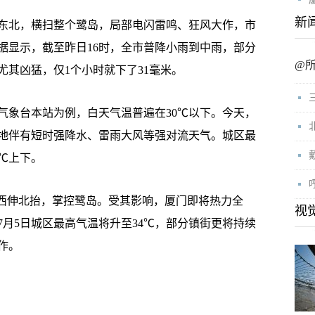
新
北，横扫整个鹭岛，局部电闪雷鸣、狂风大作，市
据显示，截至昨日16时，全市普降小雨到中雨，部分
@
其凶猛，仅1个小时就下了31毫米。
象台本站为例，白天气温普遍在30℃以下。今天，
地伴有短时强降水、雷雨大风等强对流天气。城区最
7℃上下。
西伸北抬，掌控鹭岛。受其影响，厦门即将热力全
视
月5日城区最高气温将升至34℃，部分镇街更将持续
作。