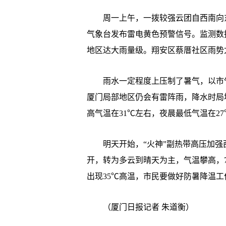
周一上午，一拨较强云团自西南向东
气象台发布雷电黄色预警信号。监测数
地区达大雨量级。翔安区蔡厝社区雨势尤
雨水一定程度上压制了暑气，以市气
厦门局部地区仍会有雷阵雨，降水时局
高气温在31℃左右，夜晨最低气温在2
明天开始，“火神”副热带高压加强
开，转为多云到晴天为主，气温攀高，7
出现35℃高温，市民要做好防暑降温工
（厦门日报记者 朱道衡）