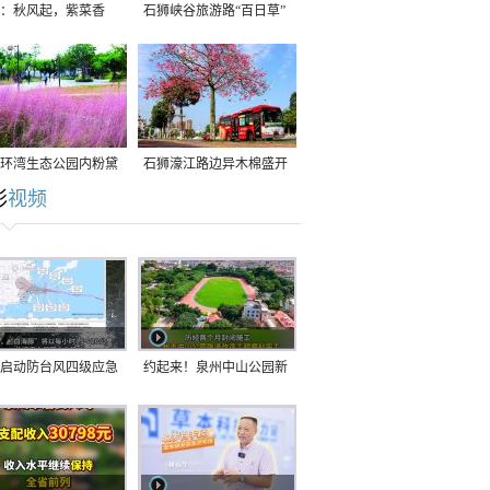
：秋风起，紫菜香
石狮峡谷旅游路“百日草”
争相斗艳
环湾生态公园内粉黛
石狮濠江路边异木棉盛开
彩
视频
草盛放
启动防台风四级应急
约起来！泉州中山公园新
！台风“白海豚”将于
跑道正式开放！
在长江口至福建北部
沿海登陆