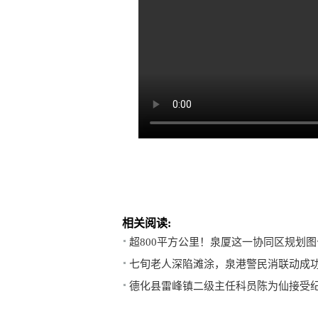
相关阅读:
超800平方公里！泉厦这一协同区规划图
七旬老人深陷滩涂，泉港警民消联动成
德化县雷峰镇二级主任科员陈为仙接受