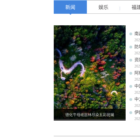
新闻
娱乐
福
南
202
防
202
资
202
阿
202
中
202
中
202
伊
德化牛母岐层林尽染五彩斑斓
202