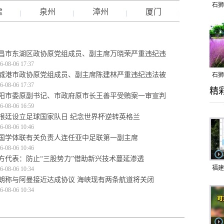
石狮
建
泉州
漳州
厦门
昌市东湖区政协原党组成员、副主席万晓荣严重违纪违
6-08-06 17:37
城港市政协原党组成员、副主席陈建林严重违纪违法被
石狮
6-08-06 17:37
精
乱子
阳市委原副书记、市政府原市长王善平受贿案一审宣判
6-08-06 16:59
根廷设立足球国家队日 纪念世界杯逆转英格兰
6-08-06 10:46
国学体联有关负责人连任亚中足联第一副主席
6-08-06 10:46
方代表：防止“三股势力”借助新兴技术蔓延渗透
福建
6-08-06 10:34
朗称与阿曼接近达成协议 海峡现有两条航道将关闭
响应
6-08-06 10:34
9日
一带