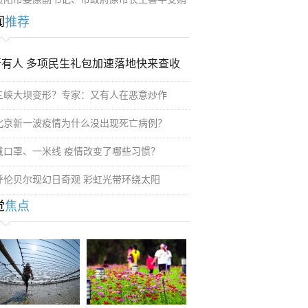
闻
推荐
所有人 多项民生礼包加速落地快来查收
三峡大坝变形？专家：又有人在恶意炒作
北京新一波疫情为什么没出现死亡病例？
戴口罩、一米线 疫情改变了哪些习惯？
呼伦贝尔现幻日奇观 彩虹光带环绕太阳
觉
焦点