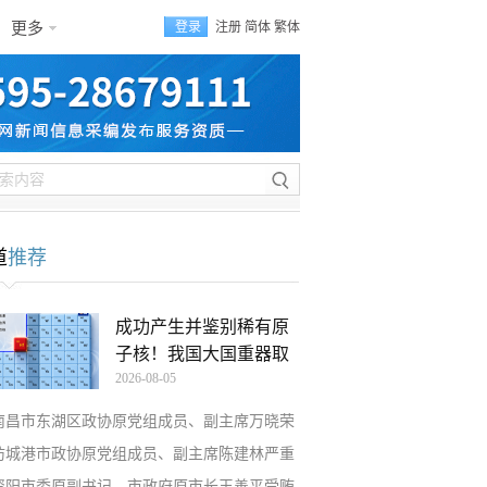
更多
登录
注册
简体
繁体
道
推荐
成功产生并鉴别稀有原
子核！我国大国重器取
2026-08-05
南昌市东湖区政协原党组成员、副主席万晓荣
防城港市政协原党组成员、副主席陈建林严重
资阳市委原副书记、市政府原市长王善平受贿