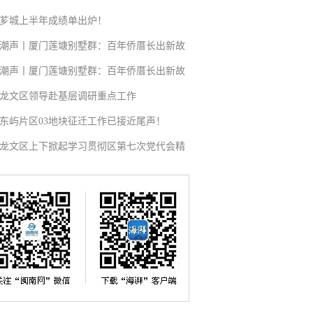
芗城上半年成绩单出炉！
潮声丨厦门莲塘别墅群：百年侨厝长出新故
潮声丨厦门莲塘别墅群：百年侨厝长出新故
龙文区领导赴基层调研重点工作
东屿片区03地块征迁工作已接近尾声！
龙文区上下掀起学习贯彻区第七次党代会精