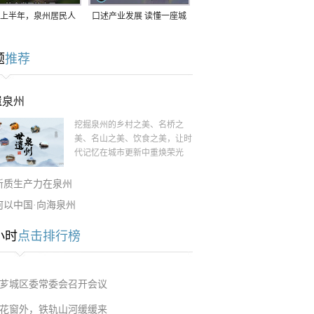
上半年，泉州居民人
口述产业发展 读懂一座城
支配收入公布！
｜赖南生：42岁白手起
题
推荐
家，率先研发草本卫生巾
遗泉州
挖掘泉州的乡村之美、名桥之
美、名山之美、饮食之美，让时
代记忆在城市更新中重焕荣光
新质生产力在泉州
何以中国·向海泉州
小时
点击排行榜
芗城区委常委会召开会议
花窗外，铁轨山河缓缓来