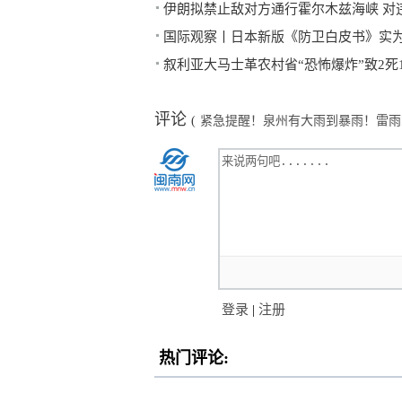
伊朗拟禁止敌对方通行霍尔木兹海峡 对
国际观察丨日本新版《防卫白皮书》实
叙利亚大马士革农村省“恐怖爆炸”致2死
评论
(
紧急提醒！泉州有大雨到暴雨！雷
登录
|
注册
热门评论: