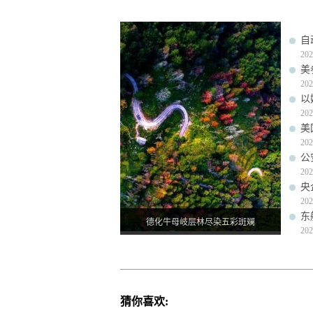
自
202
美
202
以
202
美
202
公
202
央
202
东
德化牛母岐层林尽染五彩斑斓
202
猜你喜欢: