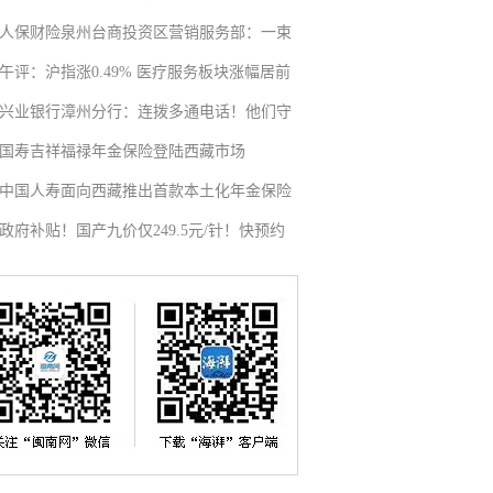
人保财险泉州台商投资区营销服务部：一束
午评：沪指涨0.49% 医疗服务板块涨幅居前
兴业银行漳州分行：连拨多通电话！他们守
国寿吉祥福禄年金保险登陆西藏市场
中国人寿面向西藏推出首款本土化年金保险
政府补贴！国产九价仅249.5元/针！快预约