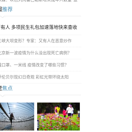
闻
推荐
所有人 多项民生礼包加速落地快来查收
三峡大坝变形？专家：又有人在恶意炒作
北京新一波疫情为什么没出现死亡病例？
戴口罩、一米线 疫情改变了哪些习惯？
呼伦贝尔现幻日奇观 彩虹光带环绕太阳
觉
焦点