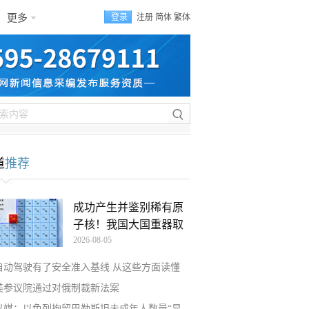
更多
登录
注册
简体
繁体
道
推荐
成功产生并鉴别稀有原
子核！我国大国重器取
2026-08-05
自动驾驶有了安全准入基线 从这些方面读懂
美参议院通过对俄制裁新法案
以媒：以色列拘留巴勒斯坦未成年人数量“显