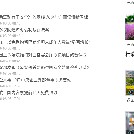
石狮
动驾驶有了安全准入基线 从这些方面读懂新国标
6-08-08 08:48
参议院通过对俄制裁新法案
6-08-08 08:48
媒：以色列拘留巴勒斯坦未成年人数量“显著增长”
石狮
6-08-08 08:46
精
乱子
国上诉法院维持对白宫宴会厅改造项目的暂停令
6-08-08 08:46
安部发布《公安机关网络空间安全监督检查办法》
6-08-08 08:46
企人事 | 9户中央企业外部董事职务变动
6-08-07 17:57
航：国内客票提前14天免费退改
6-08-07 17:54
遇见