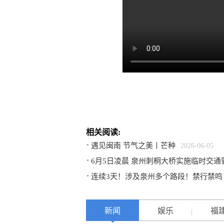
相关阅读:
遇见闽南 节气之美丨芒种
2026-06-05
6月5日凌晨 泉州刺桐大桥实施临时交通
连续3天！涉及泉州多个路段！禁行禁鸣
新闻
娱乐
福