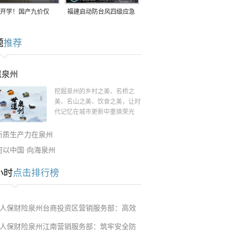
开学！国产九价仅
福建启动防台风四级应急
9.5元/针，HPV疫苗抓
响应！台风“白海豚”将于
题
推荐
9日在长江口至福建北部
一带沿海登陆
遗泉州
挖掘泉州的乡村之美、名桥之
美、名山之美、饮食之美，让时
代记忆在城市更新中重焕荣光
新质生产力在泉州
何以中国·向海泉州
小时
点击排行榜
人保财险泉州台商投资区营销服务部：高效
人保财险泉州江南营销服务部：筑牢安全防