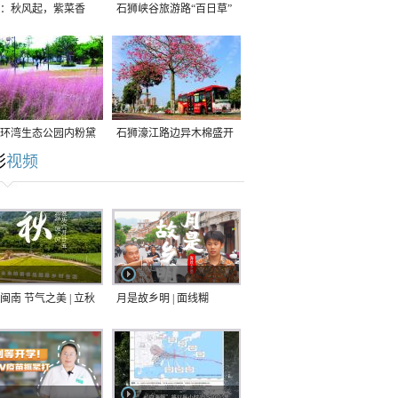
：秋风起，紫菜香
石狮峡谷旅游路“百日草”
争相斗艳
环湾生态公园内粉黛
石狮濠江路边异木棉盛开
彩
视频
草盛放
闽南 节气之美 | 立秋
月是故乡明 | 面线糊