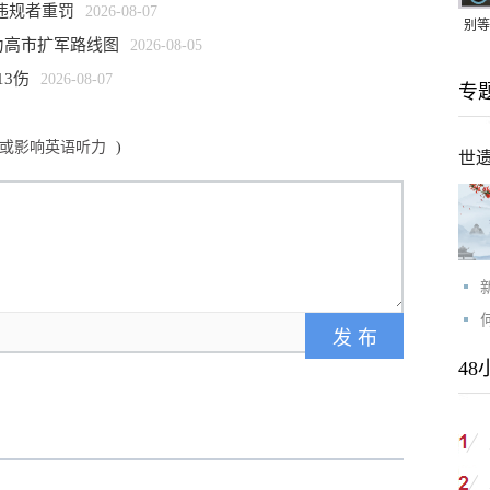
违规者重罚
2026-08-07
别等
为高市扩军路线图
2026-08-05
24
13伤
2026-08-07
专
紧打
雨或影响英语听力
)
世
48