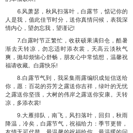
6.风萧瑟，秋风扫落叶，白露节，惦记你的
人是我，值此佳节时分，送你真情问候，表我深
情内心，望勿忘我，望谨记!
7.白露时节正繁忙，收获硕果满归仓，酷暑
渐去天转凉，勿忘适时添衣裳，天高云淡秋气
爽，抛却烦恼心舒畅，朋友心中常惦想，温馨祝
福请收藏。白露快乐!
8.白露节气到，我采集雨露编织成短信送给
你，愿：百花的芬芳之露送你吉祥，绿叶的无忧
之露送你坚强，大树的伟岸之露送你安康。天转
凉，多添衣裳!
9.大雁排队，南飞，风扫落叶，回归，秋雨
降温，冷矣，白露节气，祝福给力：季节更替，
友情无可代替，最温馨的祝福给你，最温暖的问