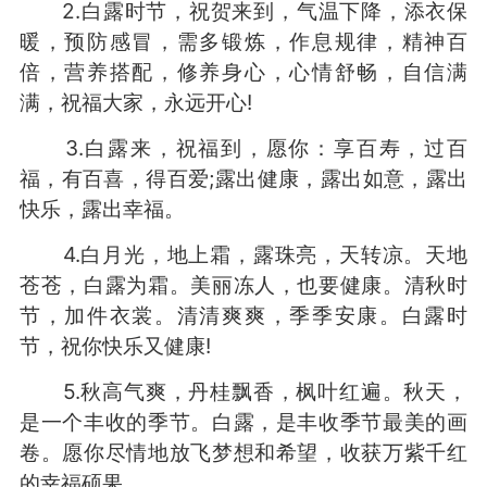
2.白露时节，祝贺来到，气温下降，添衣保
暖，预防感冒，需多锻炼，作息规律，精神百
倍，营养搭配，修养身心，心情舒畅，自信满
满，祝福大家，永远开心!
3.白露来，祝福到，愿你：享百寿，过百
福，有百喜，得百爱;露出健康，露出如意，露出
快乐，露出幸福。
4.白月光，地上霜，露珠亮，天转凉。天地
苍苍，白露为霜。美丽冻人，也要健康。清秋时
节，加件衣裳。清清爽爽，季季安康。白露时
节，祝你快乐又健康!
5.秋高气爽，丹桂飘香，枫叶红遍。秋天，
是一个丰收的季节。白露，是丰收季节最美的画
卷。愿你尽情地放飞梦想和希望，收获万紫千红
的幸福硕果。