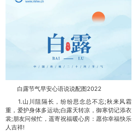
白露节气早安心语说说配图2022
1.山川阻隔长，纷纷思念总不忘;秋来风霜
重，爱护身体多运动;白露天转凉，御寒切记添衣
裳;朋友问候忙，遥寄祝福暖心房：愿你幸福快乐
人吉祥!