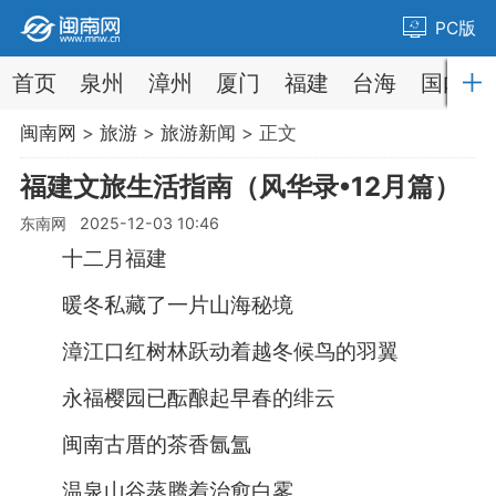
PC版
首页
泉州
漳州
厦门
福建
台海
国内
闽南网
>
旅游
>
旅游新闻
> 正文
福建文旅生活指南（风华录•12月篇）
东南网 2025-12-03 10:46
十二月福建
暖冬私藏了一片山海秘境
漳江口红树林跃动着越冬候鸟的羽翼
永福樱园已酝酿起早春的绯云
闽南古厝的茶香氤氲
温泉山谷蒸腾着治愈白雾