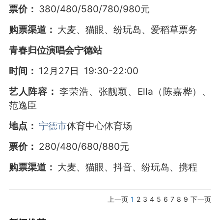
票价：
380/480/580/780/980元
购票渠道：
大麦、猫眼、纷玩岛、爱稻草票务
青春归位演唱会宁德站
时间：
12月27日 19:30-22:00
艺人阵容：
李荣浩、张靓颖、Ella（陈嘉桦）、
范逸臣
地点：
宁德市
体育中心体育场
票价：
280/480/680/880元
购票渠道：
大麦、猫眼、抖音、纷玩岛、携程
上一页
1
2
3
4
5
6
7
8
9
下一页