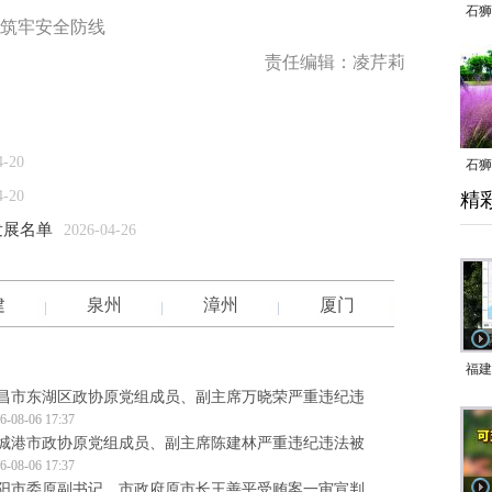
石狮
 筑牢安全防线
责任编辑：凌芹莉
4-20
石狮
4-20
精
乱子
发展名单
2026-04-26
建
泉州
漳州
厦门
福建
昌市东湖区政协原党组成员、副主席万晓荣严重违纪违
响应
6-08-06 17:37
9日
城港市政协原党组成员、副主席陈建林严重违纪违法被
6-08-06 17:37
一带
阳市委原副书记、市政府原市长王善平受贿案一审宣判