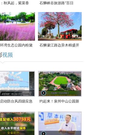
：秋风起，紫菜香
石狮峡谷旅游路“百日
草”争相斗艳
环湾生态公园内粉黛
石狮濠江路边异木棉盛开
彩
视频
草盛放
启动防台风四级应急
约起来！泉州中山公园新
！台风“白海豚”将于
跑道正式开放！
在长江口至福建北部
沿海登陆