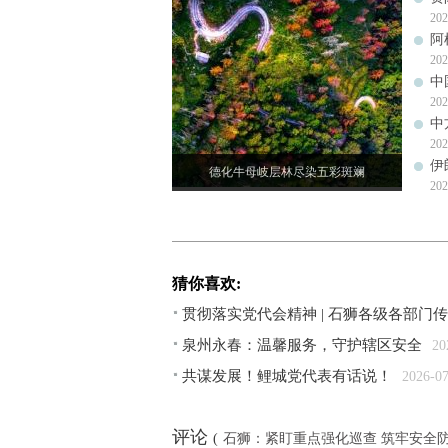
202
阿
202
中
202
中
202
伊
德化牛母岐层林尽染五彩斑斓
202
猜你喜欢:
贯彻落实党代会精神 | 石狮各级各部
泉州永春：温馨服务，守护辖区安全
20
共谋发展！鲤城党代表有话说！
2026-0
评论
(
石狮：紧盯重点强化巡查 筑牢安全