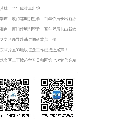
芗城上半年成绩单出炉！
潮声丨厦门莲塘别墅群：百年侨厝长出新故
潮声丨厦门莲塘别墅群：百年侨厝长出新故
龙文区领导赴基层调研重点工作
东屿片区03地块征迁工作已接近尾声！
龙文区上下掀起学习贯彻区第七次党代会精