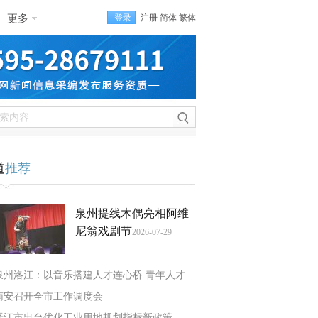
更多
登录
注册
简体
繁体
道
推荐
泉州提线木偶亮相阿维
尼翁戏剧节
2026-07-29
泉州洛江：以音乐搭建人才连心桥 青年人才
南安召开全市工作调度会
晋江市出台优化工业用地规划指标新政策