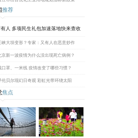
闻
推荐
所有人 多项民生礼包加速落地快来查收
三峡大坝变形？专家：又有人在恶意炒作
北京新一波疫情为什么没出现死亡病例？
戴口罩、一米线 疫情改变了哪些习惯？
呼伦贝尔现幻日奇观 彩虹光带环绕太阳
觉
焦点