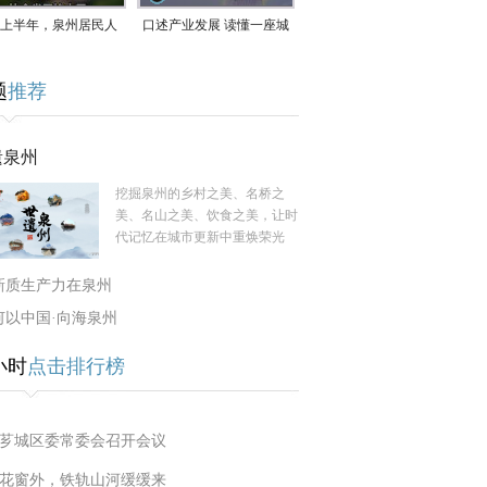
上半年，泉州居民人
口述产业发展 读懂一座城
支配收入公布！
｜赖南生：42岁白手起
题
推荐
家，率先研发草本卫生巾
遗泉州
挖掘泉州的乡村之美、名桥之
美、名山之美、饮食之美，让时
代记忆在城市更新中重焕荣光
新质生产力在泉州
何以中国·向海泉州
小时
点击排行榜
芗城区委常委会召开会议
花窗外，铁轨山河缓缓来