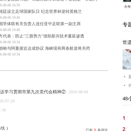
6-08-06 16:59
今年
根廷设立足球国家队日 纪念世界杯逆转英格兰
均可
6-08-06 10:46
国学体联有关负责人连任亚中足联第一副主席
专
6-08-06 10:46
方代表：防止“三股势力”借助新兴技术蔓延渗透
世
6-08-06 10:34
朗称与阿曼接近达成协议 海峡现有两条航道将关闭
6-08-06 10:34
门传达学习贯彻市第九次党代会精神②
2026-08-04
48
26-07-24
7-30
防线
)
已有
0
条评论