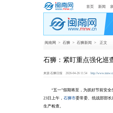
首页
新闻
闽南网
>
石狮
>
石狮新闻
>
正文
石狮：紧盯重点强化巡查
来源:石狮日报
2026-04-26 11:54
http://www.mnw.c
“五一”假期将至，为抓好节前安全生
23日上午，
石狮市
委常委、统战部部长
生产检查。