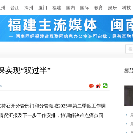
泉州
晋江
漳州
厦门
福建
国内
国际
教育
娱乐
科技
保实现“双过半”
频
n/
持召开分管部门和分管领域2025年第二季度工作调
情况汇报及下一步工作安排，协调解决难点痛点问