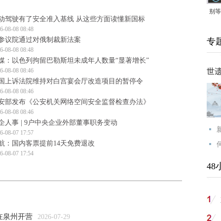
别等
动驾驶有了安全准入基线 从这些方面读懂新国标
24
6-08-08 08:48
参议院通过对俄制裁新法案
专
紧打
6-08-08 08:48
媒：以色列拘留巴勒斯坦未成年人数量“显著增长”
6-08-08 08:46
世
国上诉法院维持对白宫宴会厅改造项目的暂停令
6-08-08 08:46
安部发布《公安机关网络空间安全监督检查办法》
6-08-08 08:46
企人事 | 9户中央企业外部董事职务变动
6-08-07 17:57
航：国内客票提前14天免费退改
6-08-07 17:54
48
在泉州开营
2026-07-29