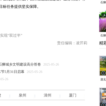
石狮
目标任务提供坚实保障。
实现“双过半”
石狮
精
责任编辑：凌芹莉
乱子
石狮城乡文明建设高分答卷
2025-05-26
节5月31日启幕
2025-05-26
-05-26
遇见
建
泉州
漳州
厦门