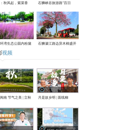
：秋风起，紫菜香
石狮峡谷旅游路“百日
草”争相斗艳
环湾生态公园内粉黛
石狮濠江路边异木棉盛开
彩
视频
草盛放
闽南 节气之美 | 立秋
月是故乡明 | 面线糊