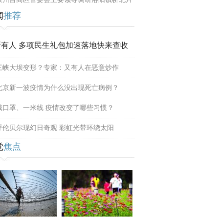
闻
推荐
所有人 多项民生礼包加速落地快来查收
三峡大坝变形？专家：又有人在恶意炒作
北京新一波疫情为什么没出现死亡病例？
戴口罩、一米线 疫情改变了哪些习惯？
呼伦贝尔现幻日奇观 彩虹光带环绕太阳
觉
焦点