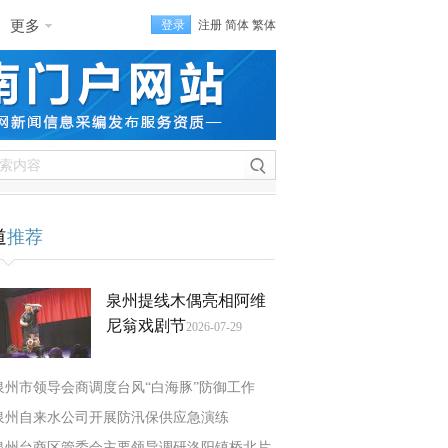
更多
登录
注册
简体
繁体
道
推荐
泉州提线木偶亮相阿维
尼翁戏剧节
2026-07-29
泉州市领导会商调度台风“白海豚”防御工作
泉州自来水公司开展防汛保供应急演练
泉州台商区管委会主要领导调研洛阳镇桥北片