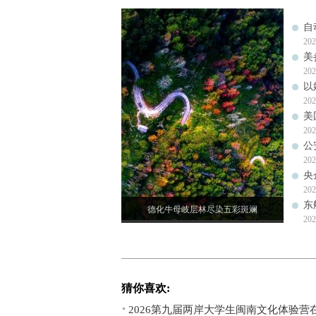
自
202
美
202
以
202
美
202
公
202
央
202
东
德化牛母岐层林尽染五彩斑斓
202
猜你喜欢:
2026第九届两岸大学生闽南文化体验营