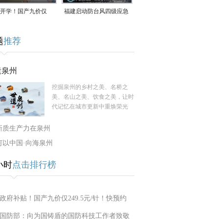
开学！国产九价仅
福建启动防台风四级应急
9.5元/针，HPV疫苗抓
响应！台风“白海豚”将于
题
推荐
9日在长江口至福建北部
一带沿海登陆
遗泉州
挖掘泉州的乡村之美、名桥之
美、名山之美、饮食之美，让时
代记忆在城市更新中重焕荣光
新质生产力在泉州
何以中国·向海泉州
小时
点击排行榜
政府补贴！国产九价仅249.5元/针！快预约
国防部：向为国铸盾的国防科技工作者致敬