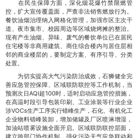
在民生保障方面，深化烟花爆竹禁限燃管
控，扩大宣传覆盖面，严查非法销售燃放行为。
餐饮油烟治理纳入网格化管理，加强市区主次干
道、夜市集市、校园周边等区域烧烤摊的整治。
现有产生油烟、异味、废气的餐饮单位已在居民
住宅楼等非商用建筑、商住综合楼内与居住层相
邻的商业楼层的，要制定方案、有序引导、分类
处置。
为切实提高大气污染防治成效，石狮健全完
善应急管控保障、区域联防联控等工作机制，当
预测次日AQI超100时，适时启动应急管控措施，
在高温时段引导包装印刷、工业涂装等行业企业
涉VOCs生产工序实行错峰生产，石化、有机化工
企业物料错峰装卸，增加储罐及厂区喷淋增湿，
加油站喷雾设施全面开启。区域联防联控层面，
建立跨部门协作机制，强化污染天气应急联动和