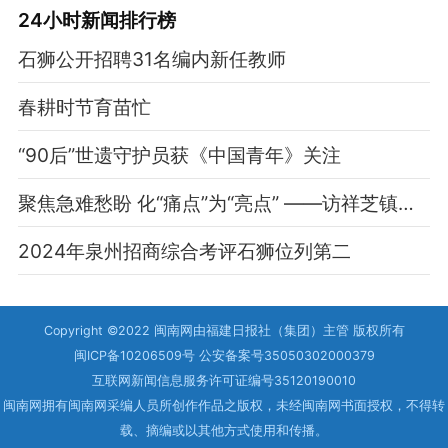
24小时新闻排行榜
石狮公开招聘31名编内新任教师
春耕时节育苗忙
“90后”世遗守护员获《中国青年》关注
聚焦急难愁盼 化“痛点”为“亮点” ——访祥芝镇党委书记邱建明
2024年泉州招商综合考评石狮位列第二
Copyright ©2022 闽南网由福建日报社（集团）主管 版权所有
闽ICP备10206509号 公安备案号35050302000379
互联网新闻信息服务许可证编号35120190010
闽南网拥有闽南网采编人员所创作作品之版权，未经闽南网书面授权，不得转
载、摘编或以其他方式使用和传播。