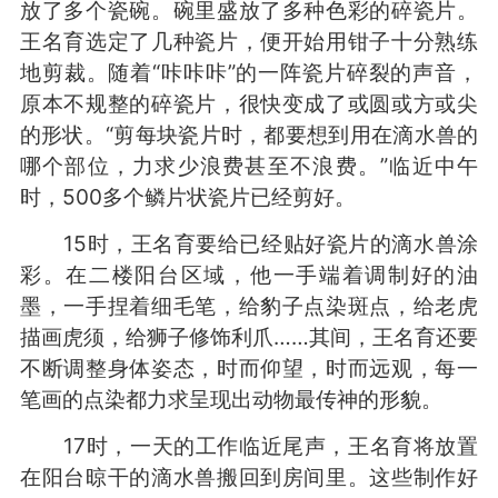
放了多个瓷碗。碗里盛放了多种色彩的碎瓷片。
王名育选定了几种瓷片，便开始用钳子十分熟练
地剪裁。随着“咔咔咔”的一阵瓷片碎裂的声音，
原本不规整的碎瓷片，很快变成了或圆或方或尖
的形状。“剪每块瓷片时，都要想到用在滴水兽的
哪个部位，力求少浪费甚至不浪费。”临近中午
时，500多个鳞片状瓷片已经剪好。
15时，王名育要给已经贴好瓷片的滴水兽涂
彩。在二楼阳台区域，他一手端着调制好的油
墨，一手捏着细毛笔，给豹子点染斑点，给老虎
描画虎须，给狮子修饰利爪……其间，王名育还要
不断调整身体姿态，时而仰望，时而远观，每一
笔画的点染都力求呈现出动物最传神的形貌。
17时，一天的工作临近尾声，王名育将放置
在阳台晾干的滴水兽搬回到房间里。这些制作好