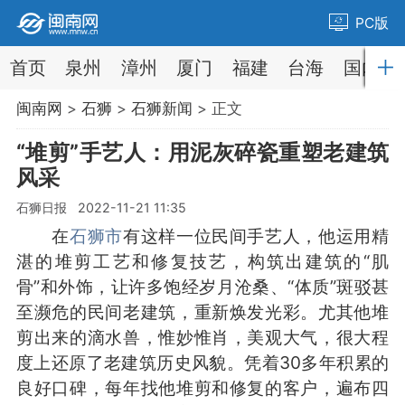
PC版
首页
泉州
漳州
厦门
福建
台海
国内
闽南网
>
石狮
>
石狮新闻
> 正文
“堆剪”手艺人：用泥灰碎瓷重塑老建筑
风采
石狮日报 2022-11-21 11:35
在
石狮市
有这样一位民间手艺人，他运用精
湛的堆剪工艺和修复技艺，构筑出建筑的“肌
骨”和外饰，让许多饱经岁月沧桑、“体质”斑驳甚
至濒危的民间老建筑，重新焕发光彩。尤其他堆
剪出来的滴水兽，惟妙惟肖，美观大气，很大程
度上还原了老建筑历史风貌。凭着30多年积累的
良好口碑，每年找他堆剪和修复的客户，遍布四