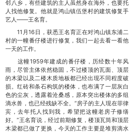
邻八乡，有些建筑的主人虽然身在海外，也要托
人找他修复。他就是鸿山镇伍堡村的建筑修复手
艺人——王名育。
11月16日，获悉王名育正在对鸿山镇东浦二
村的一幢番仔楼进行修复，我们一起去看一看他
一天的工作。
这幢1959年建成的番仔楼，历经数十年风
雨，尽管主体依然稳固，不过楼顶的瓦面、顶层
的木梁以及二楼木质地板都已经出现不同程度破
损。红砖和条石构筑的楼体，也布满了一层灰白
色的尘灰，透露着沧桑感，原本突出楼体的多组
滴水兽，也已经残缺不全。“房子的主人现在菲律
宾，去年托人找到我，希望把这幢老房子修缮
好。”王名育说，经过前期修复，楼顶瓦筒和顶层
木梁都已做了更换，今天的工作主要是堆剪滴水