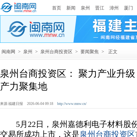
首页
新闻
泉州
晋江
漳州
厦门
闽南网
>
泉州
>
泉州台商投资区
>
要闻聚焦
>
正文
泉州台商投资区： 聚力产业升
产力聚集地
来源:福建日报
2026-06-04 09:18
http://www.mnw.cn/
5月22日，泉州嘉德利电子材料股
交易所成功上市，这是
泉州台商投资区