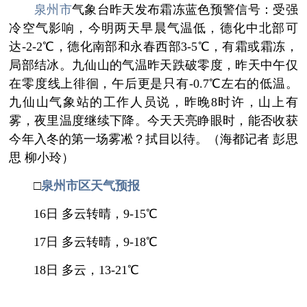
泉州市
气象台昨天发布霜冻蓝色预警信号：受强
冷空气影响，今明两天早晨气温低，德化中北部可
达-2-2℃，德化南部和永春西部3-5℃，有霜或霜冻，
局部结冰。九仙山的气温昨天跌破零度，昨天中午仅
在零度线上徘徊，午后更是只有-0.7℃左右的低温。
九仙山气象站的工作人员说，昨晚8时许，山上有
雾，夜里温度继续下降。今天天亮睁眼时，能否收获
今年入冬的第一场雾凇？拭目以待。（海都记者 彭思
思 柳小玲）
□
泉州市区天气预报
16日 多云转晴，9-15℃
17日 多云转晴，9-18℃
18日 多云，13-21℃