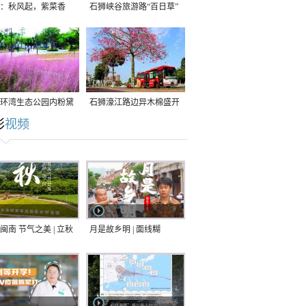
：秋风起，紫菜香
石狮峡谷旅游路“百日草”
争相斗艳
环湾生态公园内粉黛
石狮濠江路边异木棉盛开
彩
视频
草盛放
闽南 节气之美 | 立秋
月是故乡明 | 面线糊