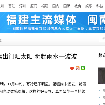
泉州
晋江
漳州
厦门
福建
国内
国际
教育
娱乐
科技
文
赶紧出门晒太阳 明起雨水一波波
频
晴。11月中旬，寒冷还不明显，温暖尚未远去，艳丽
阳光温柔笼罩着，这样的好天气，真希望能一直持续