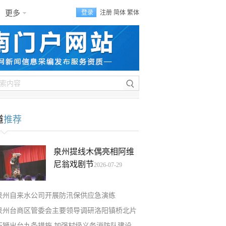
更多
登录
注册
简体
繁体
道
推荐
泉州提线木偶亮相阿维
尼翁戏剧节
2026-07-29
泉州自来水公司开展防汛保供应急演练
泉州台商区管委会主要领导调研洛阳镇桥北片
石狮出台九条措施 加强村级义务消防队建设