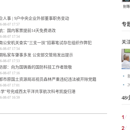
别等
24
企人事 | 9户中央企业外部董事职务变动
专
紧打
6-08-07 17:57
航：国内客票提前14天免费退改
6-08-07 17:54
关
南公安机关查实“三支一扶”招募笔试存在组织作弊犯
6-08-07 17:54
期私家车肇事多发 公安部交管局发出提示
6-08-07 17:53
防部：向为国铸盾的国防科技工作者致敬
6-08-07 17:16
都市原国土资源局巡视员森林严重违纪违法被开除党籍
6-08-07 17:01
科学”号完成西太平洋共享航次科考凯旋归港
48
6-08-07 16:59