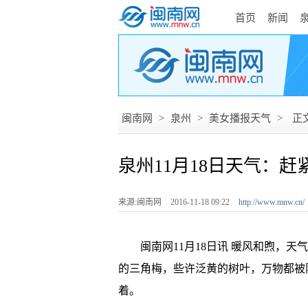
首页
新闻
闽南网
>
泉州
>
美女播报天气
>
正
泉州11月18日天气：
来源:闽南网
2016-11-18 09:22
http://www.mnw.cn/
闽南网11月18日讯 暖风和煦，天气
的三角梅，些许泛黄的树叶，万物都被
着。