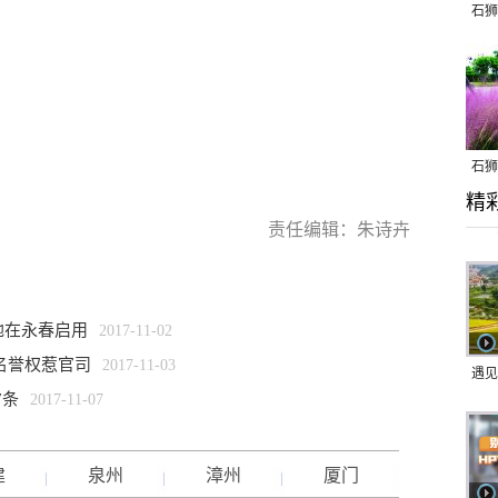
石狮
石狮
精
乱子
责任编辑：朱诗卉
地在永春启用
2017-11-02
名誉权惹官司
2017-11-03
遇见
7条
2017-11-07
建
泉州
漳州
厦门