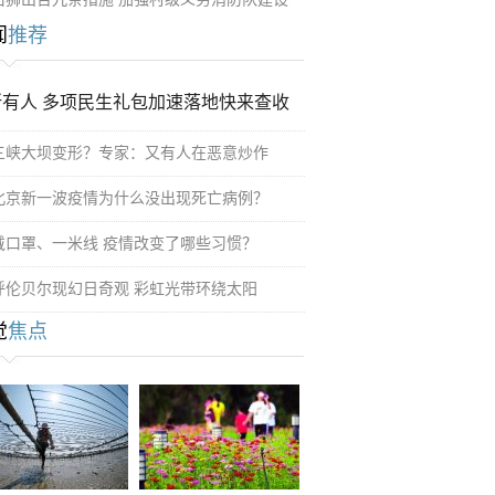
闻
推荐
所有人 多项民生礼包加速落地快来查收
三峡大坝变形？专家：又有人在恶意炒作
北京新一波疫情为什么没出现死亡病例？
戴口罩、一米线 疫情改变了哪些习惯？
呼伦贝尔现幻日奇观 彩虹光带环绕太阳
觉
焦点