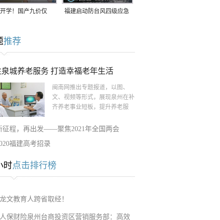
开学！国产九价仅
福建启动防台风四级应急
9.5元/针，HPV疫苗抓
响应！台风“白海豚”将于
题
推荐
9日在长江口至福建北部
一带沿海登陆
注泉城养老服务 打造幸福老年生活
闽南网推出专题报道，以图、
文、视频等形式，展现泉州在补
齐养老事业短板，提升养老服
新征程，再出发——聚焦2021年全国两会
2020福建高考招录
小时
点击排行榜
龙文教育人跨省取经！
人保财险泉州台商投资区营销服务部：高效