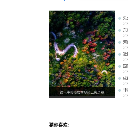
央
202
东
202
河
202
近
202
国
202
成
202
“
德化牛母岐层林尽染五彩斑斓
202
猜你喜欢: