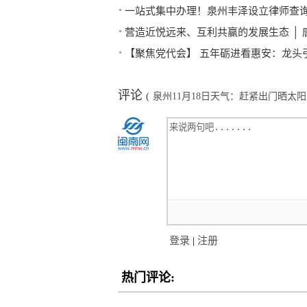
一站式集中办理！泉州丰泽设立律师查
营造近悦远来、互利共赢的发展生态 │
【聚焦党代会】 五年砺进看惠安：龙头
评论
(
泉州11月18日天气：赶紧出门晒太
登录
|
注册
热门评论: