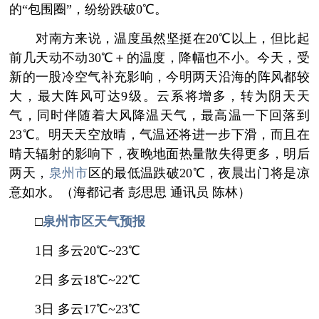
的“包围圈”，纷纷跌破0℃。
对南方来说，温度虽然坚挺在20℃以上，但比起
前几天动不动30℃＋的温度，降幅也不小。今天，受
新的一股冷空气补充影响，今明两天沿海的阵风都较
大，最大阵风可达9级。云系将增多，转为阴天天
气，同时伴随着大风降温天气，最高温一下回落到
23℃。明天天空放晴，气温还将进一步下滑，而且在
晴天辐射的影响下，夜晚地面热量散失得更多，明后
两天，
泉州市
区的最低温跌破20℃，夜晨出门将是凉
意如水。（海都记者 彭思思 通讯员 陈林）
□
泉州市区天气预报
1日 多云20℃~23℃
2日 多云18℃~22℃
3日 多云17℃~23℃