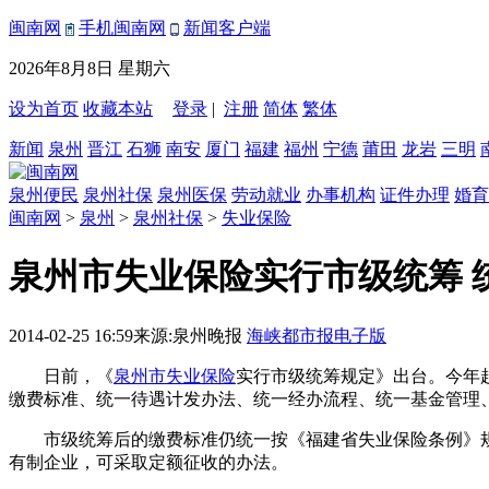
闽南网
手机闽南网
新闻客户端
2026年8月8日 星期六
设为首页
收藏本站
登录
|
注册
简体
繁体
新闻
泉州
晋江
石狮
南安
厦门
福建
福州
宁德
莆田
龙岩
三明
泉州便民
泉州社保
泉州医保
劳动就业
办事机构
证件办理
婚育
闽南网
>
泉州
>
泉州社保
>
失业保险
泉州市失业保险实行市级统筹 
2014-02-25 16:59
来源:泉州晚报
海峡都市报电子版
日前，《
泉州市
失业保险
实行市级统筹规定》出台。今年
缴费标准、统一待遇计发办法、统一经办流程、统一基金管理
市级统筹后的缴费标准仍统一按《福建省失业保险条例》规定
有制企业，可采取定额征收的办法。