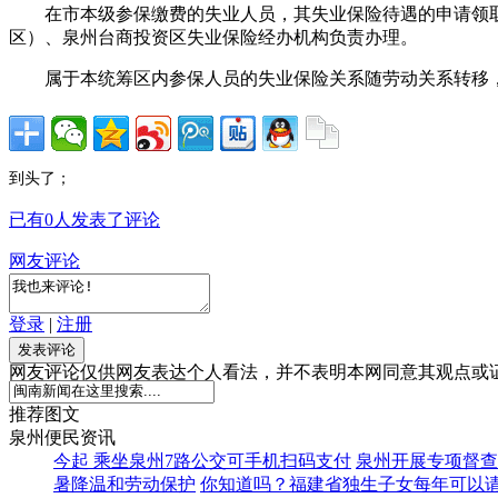
在市本级参保缴费的失业人员，其失业保险待遇的申请领取
区）、泉州台商投资区失业保险经办机构负责办理。
属于本统筹区内参保人员的失业保险关系随劳动关系转移，
到头了；
已有
0
人发表了评论
网友评论
登录
|
注册
网友评论仅供网友表达个人看法，并不表明本网同意其观点或
推荐图文
泉州便民资讯
今起 乘坐泉州7路公交可手机扫码支付
泉州开展专项督查
暑降温和劳动保护
你知道吗？福建省独生子女每年可以请