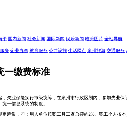
南平
国内新闻
社会新闻
国际新闻
娱乐新闻
唯美图片
全站导航
服务
企业办事
教育服务
公共设施
生活网点
泉州旅游
交通服务
统一缴费标准
起，失业保险实行市级统筹，在泉州市行政区划内，参加失业保
、统一信息系统的制度。
筹集，即：用人单位按职工月工资总额的2%、职工个人按本人