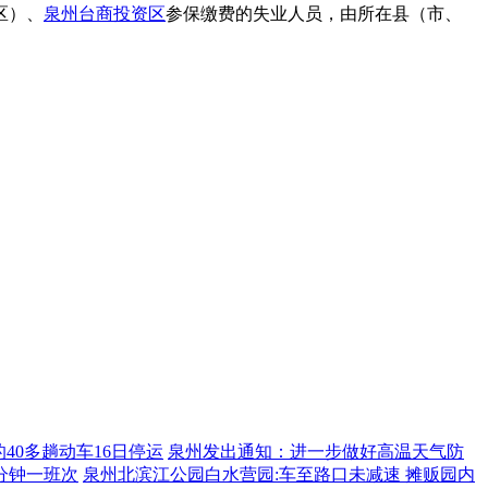
区）、
泉州台商投资区
参保缴费的失业人员，由所在县（市、
的40多趟动车16日停运
泉州发出通知：进一步做好高温天气防
8分钟一班次
泉州北滨江公园白水营园:车至路口未减速 摊贩园内