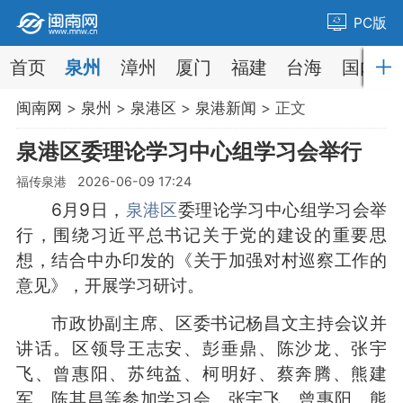
PC版
首页
泉州
漳州
厦门
福建
台海
国内
闽南网
>
泉州
>
泉港区
>
泉港新闻
> 正文
泉港区委理论学习中心组学习会举行
福传泉港 2026-06-09 17:24
6月9日，
泉港区
委理论学习中心组学习会举
行，围绕习近平总书记关于党的建设的重要思
想，结合中办印发的《关于加强对村巡察工作的
意见》，开展学习研讨。
市政协副主席、区委书记杨昌文主持会议并
讲话。区领导王志安、彭垂鼎、陈沙龙、张宇
飞、曾惠阳、苏纯益、柯明好、蔡奔腾、熊建
军、陈其昌等参加学习会。张宇飞、曾惠阳、熊