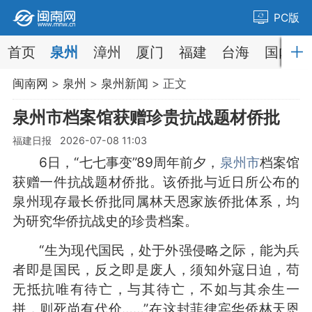
PC版
首页
泉州
漳州
厦门
福建
台海
国内
闽南网
>
泉州
>
泉州新闻
> 正文
泉州市档案馆获赠珍贵抗战题材侨批
福建日报 2026-07-08 11:03
6日，“七七事变”89周年前夕，
泉州市
档案馆
获赠一件抗战题材侨批。该侨批与近日所公布的
泉州现存最长侨批同属林天恩家族侨批体系，均
为研究华侨抗战史的珍贵档案。
“生为现代国民，处于外强侵略之际，能为兵
者即是国民，反之即是废人，须知外寇日迫，苟
无抵抗唯有待亡，与其待亡，不如与其余生一
拼，则死尚有代价……”在这封菲律宾华侨林天恩