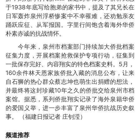
于1938年底写给胞弟的家书中，提及了其兄长在
日军轰炸泉州浮桥惨案中不幸罹难，还劝勉亲友
踊跃应征、从军报国。字里行间饱含着海外华侨
朴素赤诚的抗战情怀。
今年来，泉州市档案部门持续加大侨批档案
征集力度，开展档案抢救保护专项行动，征集到
一批保存完好、内容翔实的特色档案史料。5月，
160余件林天恩家族侨批入藏的消息公布，让来
自石狮的热心群众蔡志坤也萌生出捐赠的想法，
并最终将这封珍藏10年之久的侨批交给泉州市档
案馆。据悉，系列侨批翔实记录了海外泉籍华侨
的爱国义举，进一步丰富了泉州华侨抗战历史叙
事。 （福建日报记者 庄钊滢）
频道
推荐