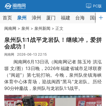
PC版
首页
泉州
漳州
厦门
福建
台海
国内
闽南网
>
泉州
>
泉州新闻
> 正文
泉州队1:1战平龙岩队！继续冲，爱拼
会成功！
闽南网 2026-06-13 22:15
闽南网6月13日讯（闽南网记者 陈玉玲 洪泓
塬 文/图）13日晚，2026年福建省城市足球联赛
（“闽超”）第七轮打响。今晚，泉州队坐镇海峡
体育中心体育场，迎战闽西“黑马”龙岩队。历经
90分钟鏖战，泉州队与龙岩队1:1战平。