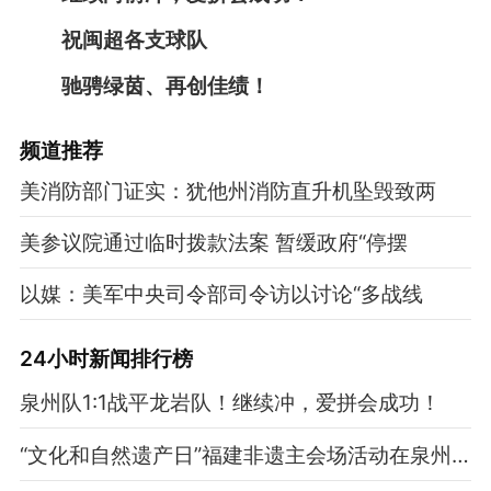
祝闽超各支球队
驰骋绿茵、再创佳绩！
频道
推荐
美消防部门证实：犹他州消防直升机坠毁致两
美参议院通过临时拨款法案 暂缓政府“停摆
以媒：美军中央司令部司令访以讨论“多战线
24小时新闻排行榜
泉州队1:1战平龙岩队！继续冲，爱拼会成功！
“文化和自然遗产日”福建非遗主会场活动在泉州启动