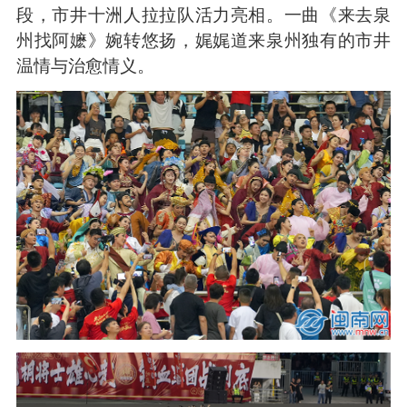
段，市井十洲人拉拉队活力亮相。一曲《来去泉
州找阿嬷》婉转悠扬，娓娓道来泉州独有的市井
温情与治愈情义。