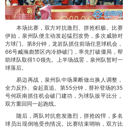
本场比赛，双方对抗激烈、拼抢积极。比赛
伊始，泉州队便主动发起猛烈攻势，多次威胁对
方球门。第8分钟，龙岩队抓住前场任意球机会，
66号臧瀚彪禁区内冷静破门，率先打破僵局，帮
助球队取得1:0领先。上半场战罢，泉州队暂时一
球落后。
易边再战，泉州队中场果断做出换人调整，
全力反扑、奋起直追。第55分钟，替补登场的35
号何跃南抓住机会破门建功，为球队扳平比分，
双方重回同一起跑线。
随后，两队对抗愈发激烈，拼抢凶悍，多名
球员出现倒地受伤情况。比赛结束哨响，双方比