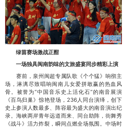
绿茵赛场激战正酣
一场独具闽南韵味的文旅盛宴同步精彩上演
赛前，泉州闽超专属队歌《个个猛》响彻主
场，淋漓尽致唱响闽南儿女爱拼敢赢的热血风
骨。被誉为“中国音乐史上活化石”的南音展演
《百鸟归巢》惊艳登场，236人同台演绎，创下
史上参演人数最多、阵容最为盛大的南音演出纪
录。海峡两岸青年远道而来、同台助阵，街舞秀
《战斗》活力炸裂，瞬间点燃全场氛围。中场时