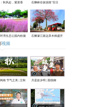
：秋风起，紫菜香
石狮峡谷旅游路“百日
草”争相斗艳
环湾生态公园内粉黛
石狮濠江路边异木棉盛开
彩
视频
草盛放
闽南 节气之美 | 立秋
月是故乡明 | 面线糊