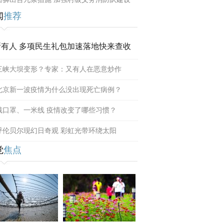
闻
推荐
所有人 多项民生礼包加速落地快来查收
三峡大坝变形？专家：又有人在恶意炒作
北京新一波疫情为什么没出现死亡病例？
戴口罩、一米线 疫情改变了哪些习惯？
呼伦贝尔现幻日奇观 彩虹光带环绕太阳
觉
焦点