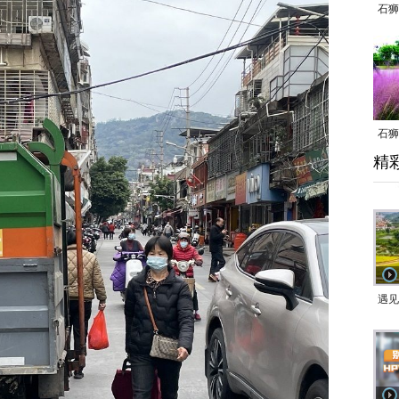
石狮
石狮
精
乱子
遇见