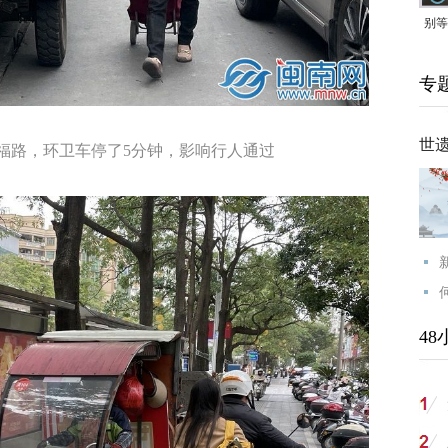
别等
24
专
紧打
世
区崇福路，环卫车停了5分钟，影响行人通过
48