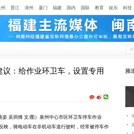
泉州
晋江
漳州
厦门
福建
国内
国际
教育
娱乐
科技
建议：给作业环卫车，设置专用
频
姿 吴圳烽 文/图）泉州中心市区环卫车停车作业
反映，骑电动车在非机动车道行驶时，经常被停车作