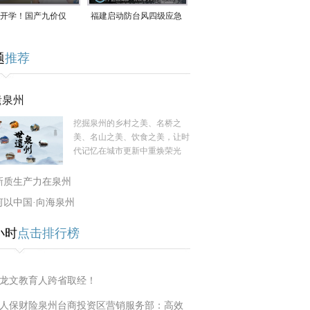
开学！国产九价仅
福建启动防台风四级应急
9.5元/针，HPV疫苗抓
响应！台风“白海豚”将于
题
推荐
9日在长江口至福建北部
一带沿海登陆
遗泉州
挖掘泉州的乡村之美、名桥之
美、名山之美、饮食之美，让时
代记忆在城市更新中重焕荣光
新质生产力在泉州
何以中国·向海泉州
小时
点击排行榜
龙文教育人跨省取经！
人保财险泉州台商投资区营销服务部：高效