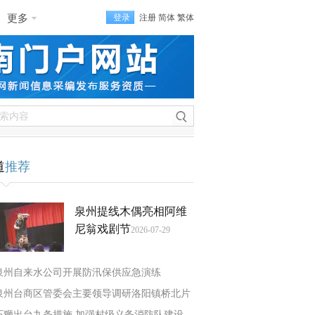
更多
登录
注册
简体
繁体
道
推荐
泉州提线木偶亮相阿维
尼翁戏剧节
2026-07-29
泉州自来水公司开展防汛保供应急演练
泉州台商区管委会主要领导调研洛阳镇桥北片
石狮出台九条措施 加强村级义务消防队建设