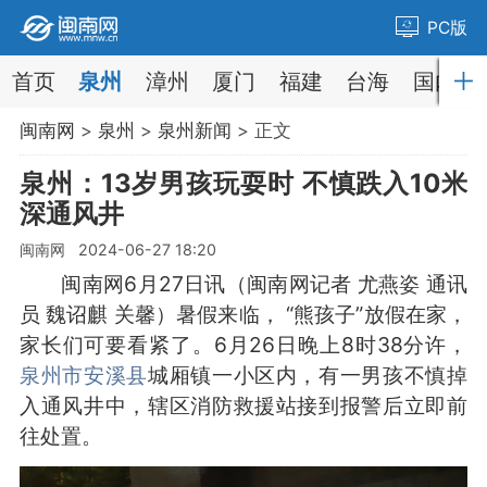
PC版
首页
泉州
漳州
厦门
福建
台海
国内
闽南网
>
泉州
>
泉州新闻
> 正文
泉州：13岁男孩玩耍时 不慎跌入10米
深通风井
闽南网 2024-06-27 18:20
闽南网6月27日讯（闽南网记者 尤燕姿 通讯
员 魏诏麒 关馨）暑假来临， “熊孩子”放假在家，
家长们可要看紧了。6月26日晚上8时38分许，
泉州市
安溪县
城厢镇一小区内，有一男孩不慎掉
入通风井中，辖区消防救援站接到报警后立即前
往处置。