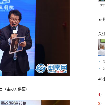
今年
均可
专
关
48
言（主办方供图）