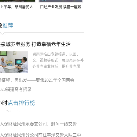
上半年，泉州居民人
口述产业发展 读懂一座城
支配收入公布！
｜赖南生：42岁白手起
题
推荐
家，率先研发草本卫生巾
注泉城养老服务 打造幸福老年生活
闽南网推出专题报道，以图、
文、视频等形式，展现泉州在补
齐养老事业短板，提升养老服
新征程，再出发——聚焦2021年全国两会
2020福建高考招录
小时
点击排行榜
人保财险泉州永春支公司：慰问一线交警
人保财险泉州分公司前往丰泽交警大队三中