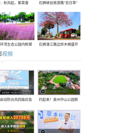
：秋风起，紫菜香
石狮峡谷旅游路“百日草”
争相斗艳
环湾生态公园内粉黛
石狮濠江路边异木棉盛开
彩
视频
草盛放
启动防台风四级应急
约起来！泉州中山公园新
！台风“白海豚”将于
跑道正式开放！
在长江口至福建北部
沿海登陆