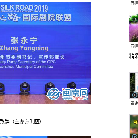
石狮
石狮
精
乱子
福建
响应
致辞（主办方供图）
9日
一带