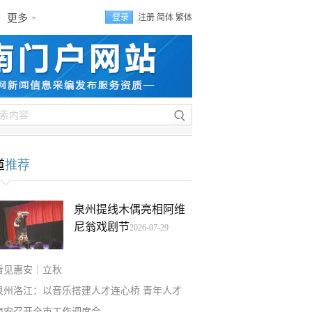
更多
登录
注册
简体
繁体
道
推荐
泉州提线木偶亮相阿维
尼翁戏剧节
2026-07-29
看见惠安｜立秋
泉州洛江：以音乐搭建人才连心桥 青年人才
南安召开全市工作调度会