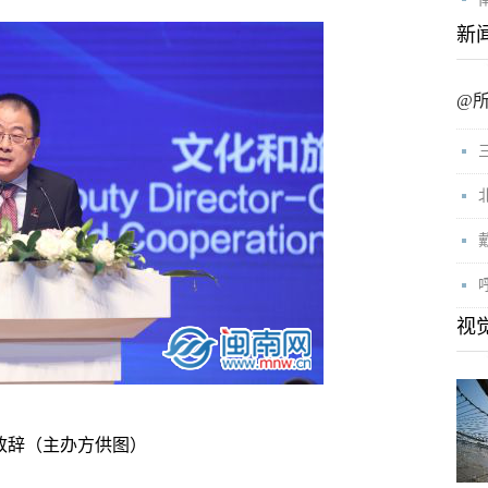
新
@
视
致辞（主办方供图）