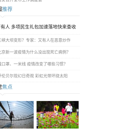
闻
推荐
所有人 多项民生礼包加速落地快来查收
三峡大坝变形？专家：又有人在恶意炒作
北京新一波疫情为什么没出现死亡病例？
戴口罩、一米线 疫情改变了哪些习惯？
呼伦贝尔现幻日奇观 彩虹光带环绕太阳
觉
焦点