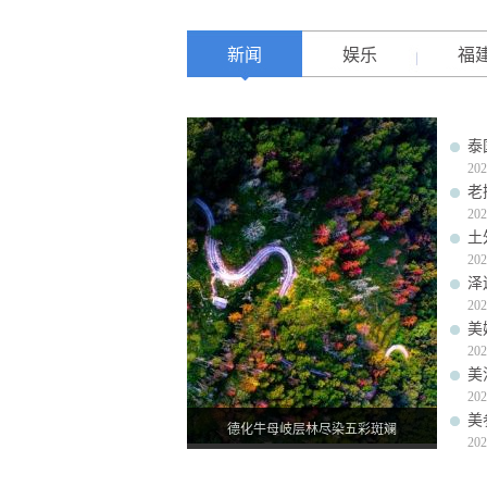
新闻
娱乐
福
泰
202
老
202
土
202
泽
202
美
202
美
202
美
德化牛母岐层林尽染五彩斑斓
202