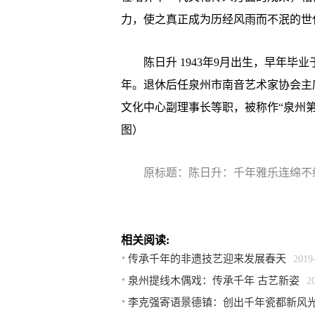
力，使之真正成为历经风雨而不泯的世
陈日升 1943年9月出生，早年毕
年。退休后任泉州市南音艺术家协会主
文化中心副理事长等职，被称作“泉州第一
图）
原标题：陈日升：千年雅乐连绵不
相关阅读:
传承千年的非遗技艺迎来发展春天
2019
泉州提线木偶戏：传承千年 古艺新姿
2
李克强寄语景德镇：创出千年瓷都新风