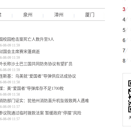
建
泉州
漳州
厦门
国校园枪击案死亡人数升至9人
6-08-09 11:59
挝国会主席赛宋蓬病逝
6-08-09 11:59
外长称沙土巴三国共同防务协议有望扩员
6-08-09 11:59
连斯基：乌美就“爱国者”导弹供应达成协议
6-08-09 11:58
媒：美“爱国者”导弹库存不足1700枚
6-08-09 11:58
消防部门证实：犹他州消防直升机坠毁致两人遇难
6-08-09 11:57
参议院通过临时拨款法案 暂缓政府“停摆”风险
6-08-09 11:57