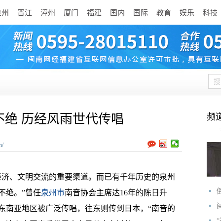
泉州
晋江
漳州
厦门
福建
国内
国际
教育
娱乐
科技
不绝 历经风雨世代传唱
频
n/
济、文明交流的重要渠道。而已有千年历史的泉州
不绝。”曾任
泉州市
南音协会主席达16年的陈日升
东南亚地区被广泛传唱，往东则传到日本，“南音的