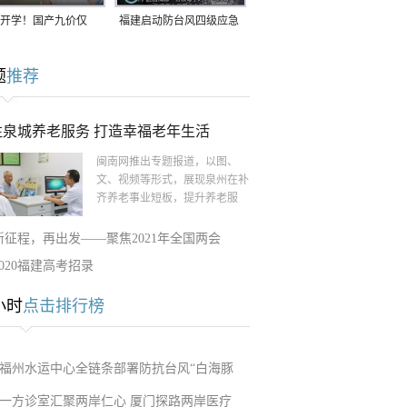
开学！国产九价仅
福建启动防台风四级应急
9.5元/针，HPV疫苗抓
响应！台风“白海豚”将于
题
推荐
9日在长江口至福建北部
一带沿海登陆
注泉城养老服务 打造幸福老年生活
闽南网推出专题报道，以图、
文、视频等形式，展现泉州在补
齐养老事业短板，提升养老服
新征程，再出发——聚焦2021年全国两会
2020福建高考招录
小时
点击排行榜
福州水运中心全链条部署防抗台风“白海豚
一方诊室汇聚两岸仁心 厦门探路两岸医疗