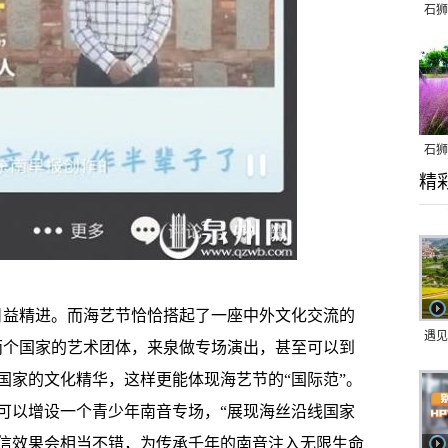
石狮
石狮
精
乱子
益精进。而海艺节恰恰搭起了一座中外文化交流的
遇见
两个国家的艺术团体，来泉做专场演出，甚至可以到
国家的文化精华，这样更能体现海艺节的“国际范”。
可以增设一个青少年南音专场，“展现海丝沿线国家
信效果会相当不错，为传承千年的南音注入无限生命