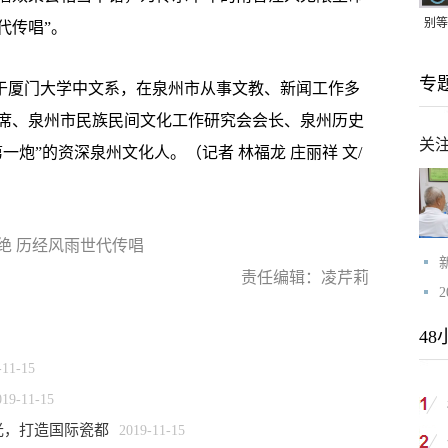
别等
代传唱”。
24
专
紧打
业于厦门大学中文系，在泉州市从事文教、新闻工作多
席、泉州市民族民间文化工作研究会会长、泉州历史
关
炮”的资深泉州文化人。（记者 林福龙 庄丽祥 文/
绝 历经风雨世代传唱
责任编辑：凌芹莉
48
-11-15
019-11-15
光，打造国际瓷都
2019-11-15