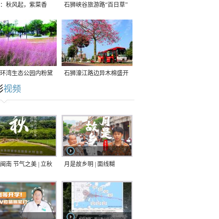
：秋风起，紫菜香
石狮峡谷旅游路“百日草”
争相斗艳
环湾生态公园内粉黛
石狮濠江路边异木棉盛开
彩
视频
草盛放
闽南 节气之美 | 立秋
月是故乡明 | 面线糊