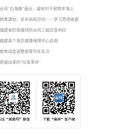
台风“白海豚”逼近，福安村干部筑牢海上
统筹谋划，优布局拓空间——学习贯彻省委
福建省防指维持防台风三级应急响应
福建首个海员健康保障中心启用
南铁动态调整旅客列车车次
倒逼出来的“垃圾革命”