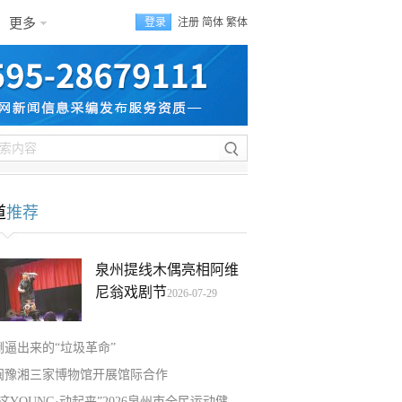
更多
登录
注册
简体
繁体
道
推荐
泉州提线木偶亮相阿维
尼翁戏剧节
2026-07-29
倒逼出来的“垃圾革命”
闽豫湘三家博物馆开展馆际合作
“这YOUNG·动起来”2026泉州市全民运动健