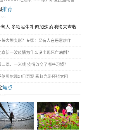
闻
推荐
所有人 多项民生礼包加速落地快来查收
三峡大坝变形？专家：又有人在恶意炒作
北京新一波疫情为什么没出现死亡病例？
戴口罩、一米线 疫情改变了哪些习惯？
呼伦贝尔现幻日奇观 彩虹光带环绕太阳
觉
焦点