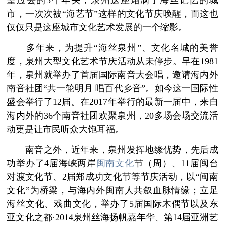
望过去的5个年头，泉州这座烙满了海丝记忆的城
市，一次次被“海艺节”这样的文化节庆唤醒，而这也
仅仅只是这座城市文化艺术发展的一个缩影。
多年来，为提升“海丝泉州”、文化名城的美誉
度，泉州大型文化艺术节庆活动从未停步。早在1981
年，泉州就举办了首届国际南音大会唱，邀请海内外
南音社团“共一轮明月 唱百代乡音”。如今这一国际性
盛会举行了12届。在2017年举行的最新一届中，来自
海内外的36个南音社团欢聚泉州，20多场会场交流活
动更是让市民听众大饱耳福。
南音之外，近年来，泉州发挥地缘优势，先后成
功举办了4届海峡两岸
闽南文化
节（周）、11届闽台
对渡文化节、2届郑成功文化节等节庆活动，以“闽南
文化”为桥梁，与海内外闽南人共叙血脉情缘；立足
海丝文化、戏曲文化，举办了5届国际木偶节以及东
亚文化之都·2014泉州丝海扬帆嘉年华、第14届亚洲艺