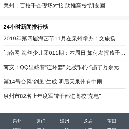
泉州：百校千企现场对接 助推高校“朋友圈
24小时新闻排行榜
2019年第四届海艺节11月在泉州举办：文旅扬帆
再起航
闽南网·海丝少儿团011期：本周日 如何发挥孩子的
性格优点分享会火热报名中
南安：QQ里藏着“连环套” 她被“同学”骗了万余元
第14号台风“剑鱼”生成 明后天泉州有中雨
泉州市82名上年度军转干部进高校“充电”
泉州
厦门
漳州
龙岩
莆田