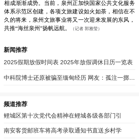
相成渐渐成势。当前，泉州正加快国家公共文化服务
体系示范区创建，各项文旅建设如火如荼，相信在不
久的将来，泉州文旅事业将又一次迎来发展的东风，
共推“海丝泉州”扬帆远航。
（记者 郭雅莹）
新闻推荐
2025假期放假时间表 2025年放假调休日历一览表
中科院博士还原被骗至缅甸经历 网友：孤注一掷现
实版
频道
推荐
鲤城区第十次党代会精神在鲤城各级各部门引
南安客货邮班车将高考录取通知书直送乡村学