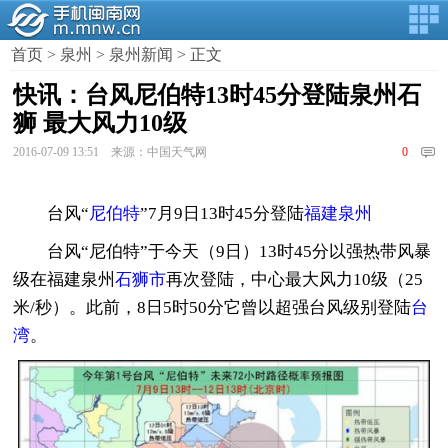
首页
>
泉州
>
泉州新闻
> 正文
快讯：台风尼伯特13时45分登陆泉州石
狮 最大风力10级
2016-07-09 13:51 来源：中国天气网
0
台风“
尼伯特
”7月9日13时45分登陆
福建泉州
台风“尼伯特”于今天（9日）13时45分以强热带风暴
级在福建泉州
石狮市
再次登陆，中心最大风力10级（25
米/秒）。此前，8日5时50分它曾以超强台风级别登陆
台
湾
。