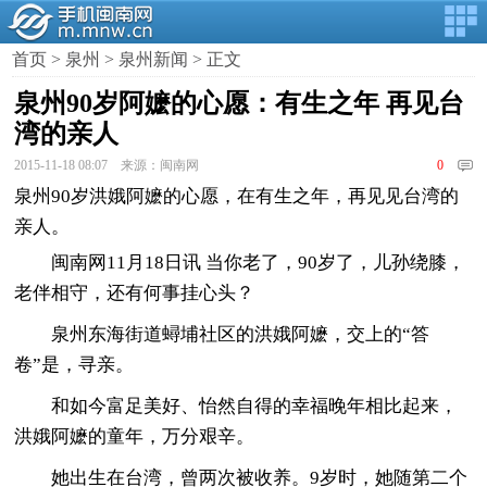
首页
>
泉州
>
泉州新闻
> 正文
泉州90岁阿嬷的心愿：有生之年 再见台
湾的亲人
2015-11-18 08:07 来源：闽南网
0
泉州90岁洪娥阿嬷的心愿，在有生之年，再见见台湾的
亲人。
闽南网11月18日讯 当你老了，90岁了，儿孙绕膝，
老伴相守，还有何事挂心头？
泉州东海街道蟳埔社区的洪娥阿嬷，交上的“答
卷”是，寻亲。
和如今富足美好、怡然自得的幸福晚年相比起来，
洪娥阿嬷的童年，万分艰辛。
她出生在台湾，曾两次被收养。9岁时，她随第二个