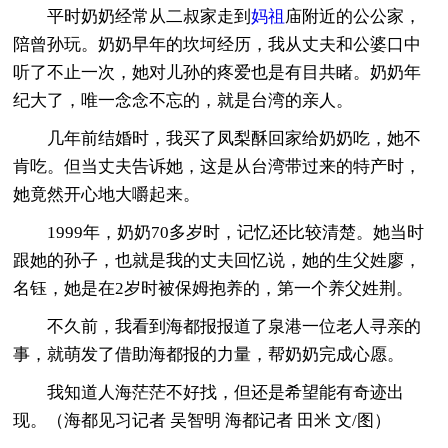
平时奶奶经常从二叔家走到
妈祖
庙附近的公公家，
陪曾孙玩。奶奶早年的坎坷经历，我从丈夫和公婆口中
听了不止一次，她对儿孙的疼爱也是有目共睹。奶奶年
纪大了，唯一念念不忘的，就是台湾的亲人。
几年前结婚时，我买了凤梨酥回家给奶奶吃，她不
肯吃。但当丈夫告诉她，这是从台湾带过来的特产时，
她竟然开心地大嚼起来。
1999年，奶奶70多岁时，记忆还比较清楚。她当时
跟她的孙子，也就是我的丈夫回忆说，她的生父姓廖，
名钰，她是在2岁时被保姆抱养的，第一个养父姓荆。
不久前，我看到海都报报道了泉港一位老人寻亲的
事，就萌发了借助海都报的力量，帮奶奶完成心愿。
我知道人海茫茫不好找，但还是希望能有奇迹出
现。（海都见习记者 吴智明 海都记者 田米 文/图）