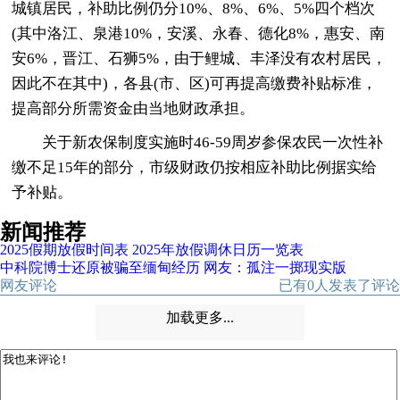
城镇居民，补助比例仍分10%、8%、6%、5%四个档次
(其中洛江、泉港10%，安溪、永春、德化8%，惠安、南
安6%，晋江、石狮5%，由于鲤城、丰泽没有农村居民，
因此不在其中)，各县(市、区)可再提高缴费补贴标准，
提高部分所需资金由当地财政承担。
关于新农保制度实施时46-59周岁参保农民一次性补
缴不足15年的部分，市级财政仍按相应补助比例据实给
予补贴。
新闻推荐
2025假期放假时间表 2025年放假调休日历一览表
中科院博士还原被骗至缅甸经历 网友：孤注一掷现实版
网友评论
已有
0
人发表了评论
加载更多...