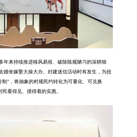
年来持续推进移风易俗、破除陈规陋习的深耕细
去婚丧嫁娶大操大办、封建迷信活动时有发生，为扭
分制”，将抽象的村规民约转化为可量化、可兑换
成村民看得见、摸得着的实惠。