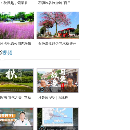
：秋风起，紫菜香
石狮峡谷旅游路“百日
草”争相斗艳
环湾生态公园内粉黛
石狮濠江路边异木棉盛开
彩
视频
草盛放
闽南 节气之美 | 立秋
月是故乡明 | 面线糊