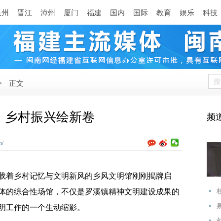
泉州
晋江
漳州
厦门
福建
国内
国际
教育
娱乐
科技
>
正文
，乡村振兴绘新卷
频
n/
载着乡村记忆与文明新风的乡风文明馆刚刚揭牌启
体的综合性场馆，不仅是罗溪镇精神文明建设成果的
明工作的一个生动缩影。