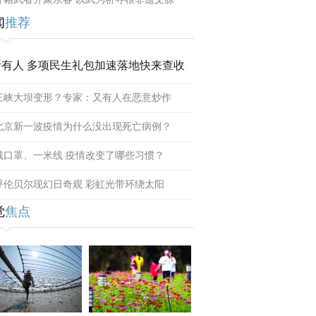
闻
推荐
所有人 多项民生礼包加速落地快来查收
三峡大坝变形？专家：又有人在恶意炒作
北京新一波疫情为什么没出现死亡病例？
戴口罩、一米线 疫情改变了哪些习惯？
呼伦贝尔现幻日奇观 彩虹光带环绕太阳
觉
焦点