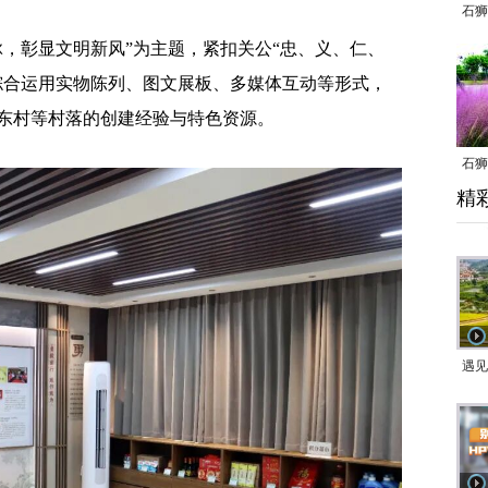
石狮
彰显文明新风”为主题，紧扣关公“忠、义、仁、
综合运用实物陈列、图文展板、多媒体互动等形式，
东村等村落的创建经验与特色资源。
石狮
精
乱子
遇见