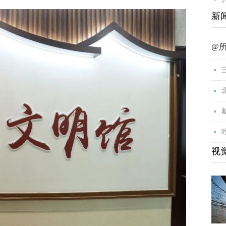
新
@
视