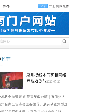
更多
登录
注册
简体
繁体
道
推荐
泉州提线木偶亮相阿维
尼翁戏剧节
2026-07-29
校地科创结硕果 两岸青年聚台商｜五所交大
泉州台商区管委会主要领导开展劳动密集型企
外籍武者齐聚永春 以武为桥寻根非遗文脉