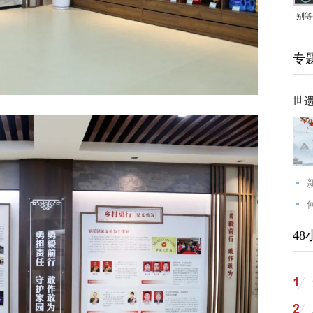
别等
24
专
紧打
世
48