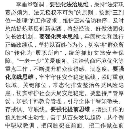
李垂举强调，
要
强化法治思维，
秉持“法定职
责必须为、法无授权不可为”的原则，按照“三到
位一处理”的工作要求，维护正常信访秩序。及时
总结提炼基层创新实践，将好经验、好做法固化
为长效机制。
要
强化民本思维，
牢固树立和践行
正确政绩观，坚持以百姓心为心，切实将“群众所
盼”转化为“履职所向”，统筹抓好文旅安全保
障、“一老一少”关爱服务、法治营商环境优化等
重点工作，不断提升群众获得感、满意度。
要
强
化底线思维，
牢牢守住安全稳定底线，紧盯重点
领域、关键部位，常态化排查整治各类风险隐
患，切实维护社会大局安定稳定。要坚持严管厚
爱，加强干部教育管理，引导全体干警知敬畏、
存戒惧、守底线。
要
强化
提前
思维，
增强工作的
预见性和主动性，善于从苗头发现趋势，从个例
中吸取教训，把问题想在前面、把工作做在前