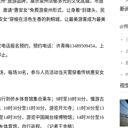
泉州”旅游品牌，展示泉州浓郁多元的文化底蕴，市旅
新
，邀请“惠安女”免费游泉州形式，让身着“封建头、民
惠安女”穿梭在活色生香的刺桐城，让最美游客成为最美
@
话报名预约，预约电话：许青梅13489509454，上
即止。
一场，每场30名，参与人员活动当天需穿着传统惠安女
视
行到侨乡体育馆集合乘车；9时至10时30分，慢游古
时30分至11时30分，游览开元寺；11时30分至13
至14时30分，游览中国闽台缘博物馆；14时30分至16
侨乡体育馆，自行返程。（记者王金植）