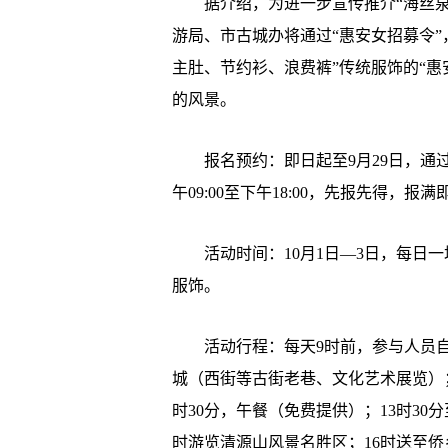
­ 据介绍，为进一步宣传推介“海丝
游局、市古城办将通过“惠安女招募令”
主肚、节约衫、浪费裤”传统服饰的“
的风景。
­ 报名预约：即日起至9月29日，通过电
午09:00至下午18:00，先报先得，报满
­ 活动时间：10月1日—3日，每日
服饰。
­ 活动行程：每天9时前，参与人员自
城（西街等古街老巷、文化艺术展览）；10
时30分，午餐（免费提供）；13时30分
时游览清源山风景名胜区；16时送至