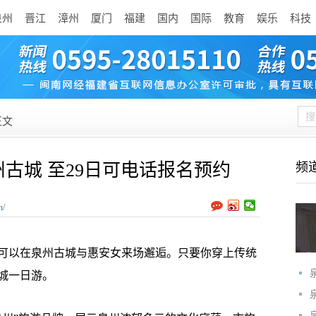
泉州
晋江
漳州
厦门
福建
国内
国际
教育
娱乐
科技
正文
州古城 至29日可电话报名预约
频
n/
可以在泉州古城与惠安女来场邂逅。只要你穿上传统
城一日游。