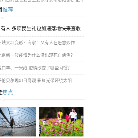
闻
推荐
所有人 多项民生礼包加速落地快来查收
三峡大坝变形？专家：又有人在恶意炒作
北京新一波疫情为什么没出现死亡病例？
戴口罩、一米线 疫情改变了哪些习惯？
呼伦贝尔现幻日奇观 彩虹光带环绕太阳
觉
焦点