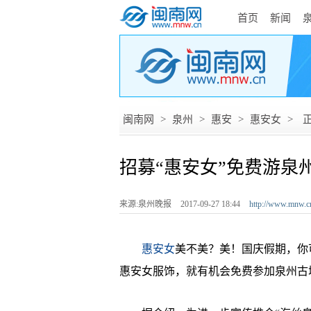
首页
新闻
闽南网
>
泉州
>
惠安
>
惠安女
>
招募“惠安女”免费游泉
来源:泉州晚报
2017-09-27 18:44
http://www.mnw.c
­
惠安女
美不美？美！国庆假期，你
惠安女服饰，就有机会免费参加泉州古