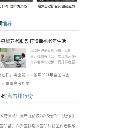
开学！国产九价仅
福建启动防台风四级应急
9.5元/针，HPV疫苗抓
响应！台风“白海豚”将于
题
推荐
9日在长江口至福建北部
一带沿海登陆
注泉城养老服务 打造幸福老年生活
闽南网推出专题报道，以图、
文、视频等形式，展现泉州在补
齐养老事业短板，提升养老服
新征程，再出发——聚焦2021年全国两会
2020福建高考招录
小时
点击排行榜
政府补贴！国产九价仅249.5元/针！快预约
国防部：向为国铸盾的国防科技工作者致敬