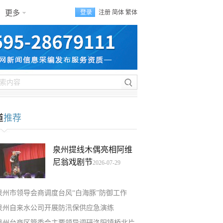
更多
登录
注册
简体
繁体
道
推荐
泉州提线木偶亮相阿维
尼翁戏剧节
2026-07-29
泉州市领导会商调度台风“白海豚”防御工作
泉州自来水公司开展防汛保供应急演练
泉州台商区管委会主要领导调研洛阳镇桥北片