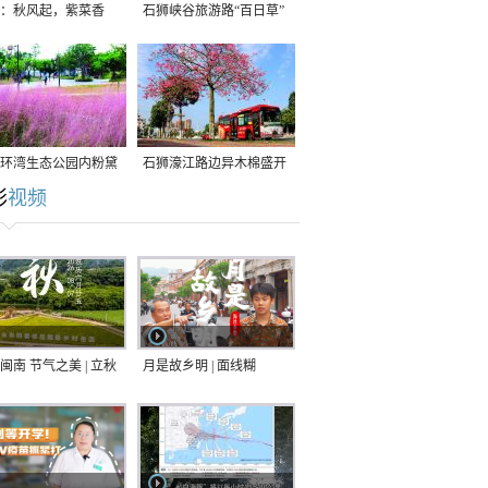
：秋风起，紫菜香
石狮峡谷旅游路“百日草”
争相斗艳
环湾生态公园内粉黛
石狮濠江路边异木棉盛开
彩
视频
草盛放
闽南 节气之美 | 立秋
月是故乡明 | 面线糊