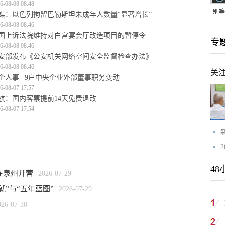
6-08-08 08:48
别等
媒：以色列拘留巴勒斯坦未成年人数量“显著增长”
6-08-08 08:46
24
国上诉法院维持对白宫宴会厅改造项目的暂停令
专
紧打
6-08-08 08:46
安部发布《公安机关网络空间安全监督检查办法》
6-08-08 08:46
关
企人事 | 9户中央企业外部董事职务变动
6-08-07 17:57
航：国内客票提前14天免费退改
6-08-07 17:54
48
在泉州开营
2026-07-29
”与“五年蓝图”
2026-07-29
026-07-30