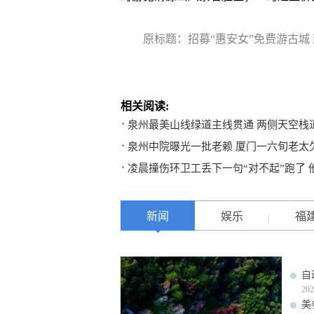
原标题：招募“惠安女”免费游古城
相关阅读:
泉州最美山线绿道主线贯通 两侧天空栈
泉州中院曝光一批老赖 厦门一六旬老太欠
凌晨撞伤环卫工丢下一句“对不起”跑了 
新闻
娱乐
福
自
202
美