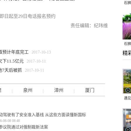
石狮
 即日起至29日电话报名预约
责任编辑：纪玮维
石狮
道预计年底完工
2017-10-13
精
乱子
下11.5亿元
2017-10-11
他7天后被抓
2017-10-11
建
泉州
漳州
厦门
遇见
动驾驶有了安全准入基线 从这些方面读懂新国标
6-08-08 08:48
参议院通过对俄制裁新法案