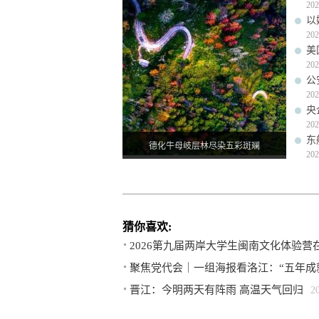
202
以
202
美
202
公
202
央
202
东
德化牛母岐层林尽染五彩斑斓
202
猜你喜欢:
2026第九届两岸大学生闽南文化体验营
聚焦党代会｜一组海报看洛江：“五年成就
晋江：今明两天有阵雨 高温天气回归
2