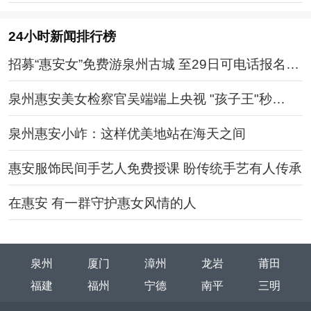
24小时新闻排行榜
招募“惠安女”免费游泉州古城 至29日可电话报名预
约
泉州惠安美女检察官吴端端上央视 "孩子王"秒
变"网红"
泉州惠安小岞：这样优美地站在海天之间
惠安服饰民间手艺人免费授课 盼传统手艺有人传承
在惠安 有一群守护惠女风情的人
泉州
厦门
漳州
龙岩
莆田
福建
福州
宁德
南平
三明