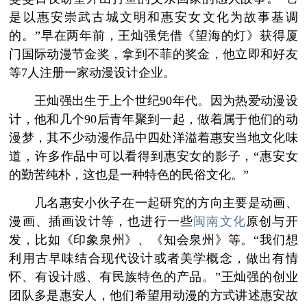
是以惠安崇武古城文明和惠安女文化为故事基调
的。”早在两年前，王灿强凭借《望海的灯》获得厦
门国际动漫节金奖，拿到不菲的奖金，他立即和好友
等7人注册一家动漫设计企业。
王灿强出生于上个世纪90年代。因为热爱动漫设
计，他和几个90后青年聚到一起，做着属于他们的动
漫梦，其不少动漫作品中四处洋溢着惠安当地文化味
道，许多作品中可以看得到惠安女的影子，“惠安女
的勤苦纯朴，这也是一种特色的民俗文化。”
几名惠安小伙子在一起研究的方向主要是动画、
漫画、插画设计等，也进行一些
闽南文化
原创与开
发，比如《印象泉州》、《知会泉州》等。“我们想
利用古早味结合现代设计或者美学概念，做出有情
怀、有设计感、有民族特色的产品。”王灿强的创业
团队多是惠安人，他们希望用动漫的方式讲述惠安故