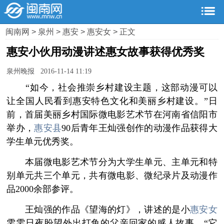
闽南网
>
泉州
>
惠安
>
惠安女
> 正文
惠安小伙用动漫讲述惠女故事获得优秀奖
泉州晚报 2016-11-14 11:19
“如今，社会推崇乡村建设主题，这部动漫可以
让全国人民看到惠安特色文化和美丽乡村建设。”日
前，首届美丽乡村国际微电影艺术节在河南省信阳市
举办，
惠安县
90后青年王灿强创作的动漫作品获得大
学生单元优秀奖。
本届微电影艺术节分为大学生单元、主单元和特
别单元共三个单元，共有微电影、微纪录片及动漫作
品2000余部参评。
王灿强的作品《望海的灯》，讲述的是小
惠安女
雯雯日夜盼望外出打鱼的父亲回家的感人故事。“它