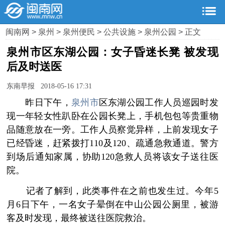
闽南网
>
泉州
>
泉州便民
>
公共设施
>
泉州公园
> 正文
泉州市区东湖公园：女子昏迷长凳 被发现
后及时送医
东南早报 2018-05-16 17:31
­ 昨日下午，
泉州市
区东湖公园工作人员巡园时发
现一年轻女性趴卧在公园长凳上，手机包包等贵重物
品随意放在一旁。工作人员察觉异样，上前发现女子
已经昏迷，赶紧拨打110及120、疏通急救通道。警方
到场后通知家属，协助120急救人员将该女子送往医
院。
­ 记者了解到，此类事件在之前也发生过。今年5
月6日下午，一名女子晕倒在中山公园公厕里，被游
客及时发现，最终被送往医院救治。