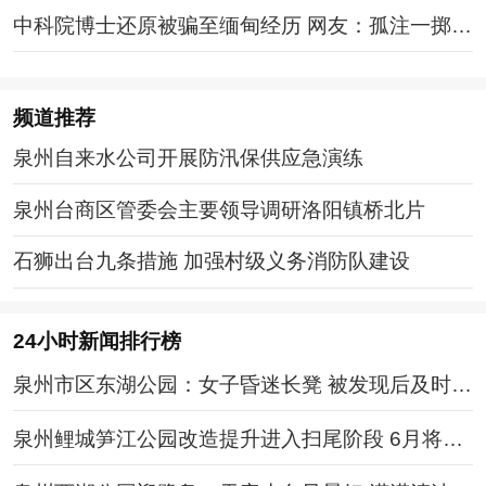
中科院博士还原被骗至缅甸经历 网友：孤注一掷现
实版
频道
推荐
泉州自来水公司开展防汛保供应急演练
泉州台商区管委会主要领导调研洛阳镇桥北片
石狮出台九条措施 加强村级义务消防队建设
24小时新闻排行榜
泉州市区东湖公园：女子昏迷长凳 被发现后及时送
医
泉州鲤城笋江公园改造提升进入扫尾阶段 6月将全
面开放