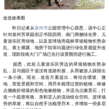
改造效果图
­ 昨日记者从
泉州市
公园管理中心获悉，该中心正
针对泉州芳草园崇正书院四周、南门两侧绿化带、儿
童游乐区旁绿地，以及篮球场旁疏林草坡植物长势杂
乱、黄土裸露、地势下陷等问题进行绿化景观提升改
造，现阶段南大门广场已先行设置围挡进行施工。
­ 据悉，此前儿童游乐区旁边的草坡植物长势杂
乱，且与园区干道没有道路衔接，从而被游人踩踏出
一条小路。现在，改造方案提出，将结合缓坡、微
地，营造景观和空间，用乔木梳理过密的植物，林缘
点缀曲折错落的彩色地被植物，并适当点缀景石，打
造一个疏密有致、亲和宜人的流动组合空间。篮球场
旁的草坡，将以自然手法梳理乔木，并增加一些多层