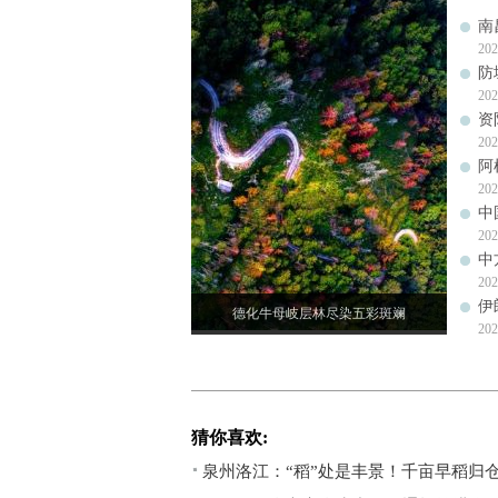
南
202
防
202
资
202
阿
202
中
202
中
202
伊
德化牛母岐层林尽染五彩斑斓
202
猜你喜欢:
泉州洛江：“稻”处是丰景！千亩早稻归