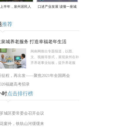
上半年，泉州居民人
口述产业发展 读懂一座城
支配收入公布！
｜赖南生：42岁白手起
题
推荐
家，率先研发草本卫生巾
注泉城养老服务 打造幸福老年生活
闽南网推出专题报道，以图、
文、视频等形式，展现泉州在补
齐养老事业短板，提升养老服
新征程，再出发——聚焦2021年全国两会
2020福建高考招录
小时
点击排行榜
芗城区委常委会召开会议
花窗外，铁轨山河缓缓来