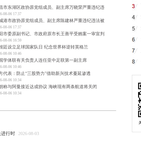
昌市东湖区政协原党组成员、副主席万晓荣严重违纪违
6-08-06 17:37
城港市政协原党组成员、副主席陈建林严重违纪违法被
6-08-06 17:37
阳市委原副书记、市政府原市长王善平受贿案一审宣判
6-08-06 16:59
根廷设立足球国家队日 纪念世界杯逆转英格兰
6-08-06 10:46
国学体联有关负责人连任亚中足联第一副主席
6-08-06 10:46
方代表：防止“三股势力”借助新兴技术蔓延渗透
6-08-06 10:34
朗称与阿曼接近达成协议 海峡现有两条航道将关闭
6-08-06 10:34
仓进行时
2026-08-03