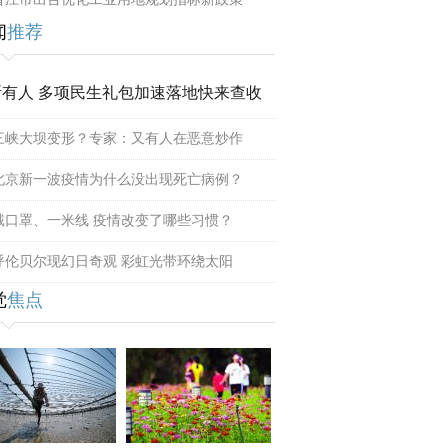
闻
推荐
所有人 多项民生礼包加速落地快来查收
三峡大坝变形？专家：又有人在恶意炒作
北京新一波疫情为什么没出现死亡病例？
戴口罩、一米线 疫情改变了哪些习惯？
呼伦贝尔现幻日奇观 彩虹光带环绕太阳
觉
焦点