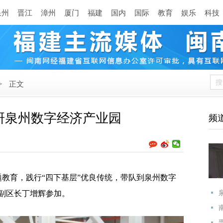
泉州
晋江
漳州
厦门
福建
国内
国际
教育
娱乐
科技
>
正文
研泉州数字经济产业园
频
教育，践行“四下基层”优良传统，带队到泉州数字
副区长丁增辉参加。