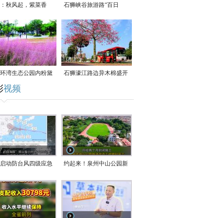
：秋风起，紫菜香
石狮峡谷旅游路“百日
草”争相斗艳
环湾生态公园内粉黛
石狮濠江路边异木棉盛开
彩
视频
草盛放
启动防台风四级应急
约起来！泉州中山公园新
！台风“白海豚”将于
跑道正式开放！
在长江口至福建北部
沿海登陆