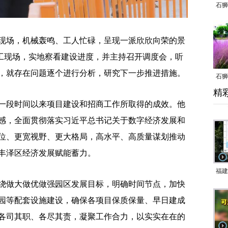
石狮
场，机械轰鸣、工人忙碌，呈现一派欣欣向荣的景
工现场，实地察看建设进度，并主持召开调度会，听
，就存在问题逐个进行分析，研究下一步推进措施。
石狮
精
乱子
段时间以来项目建设和招商工作所取得的成效。他
感，全面贯彻落实习近平总书记关于数字经济发展和
位、更宽视野、更大格局，高水平、高质量谋划推动
丰泽区经济发展赋能蓄力。
福建
做大做优做强园区发展目标，明确时间节点，加快
响应
园等配套设施建设，确保各项目保质保量、早日建成
9日
各司其职、各尽其责，凝聚工作合力，以实实在在的
一带