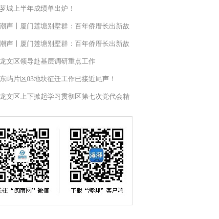
芗城上半年成绩单出炉！
潮声丨厦门莲塘别墅群：百年侨厝长出新故
潮声丨厦门莲塘别墅群：百年侨厝长出新故
龙文区领导赴基层调研重点工作
东屿片区03地块征迁工作已接近尾声！
龙文区上下掀起学习贯彻区第七次党代会精