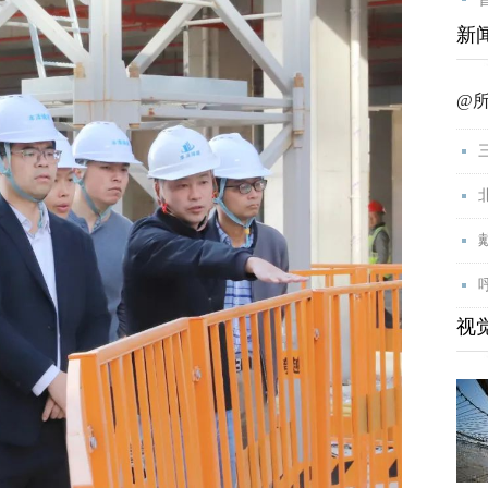
新
@
视