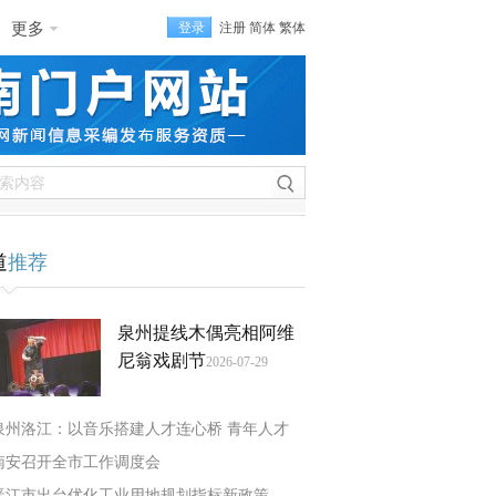
更多
登录
注册
简体
繁体
道
推荐
泉州提线木偶亮相阿维
尼翁戏剧节
2026-07-29
泉州洛江：以音乐搭建人才连心桥 青年人才
南安召开全市工作调度会
晋江市出台优化工业用地规划指标新政策