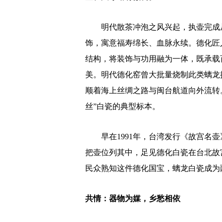
明代散茶冲泡之风兴起，执壶完成从
饰，寓意福寿绵长、血脉永续。德化匠
结构，将装饰与功用融为一体，既承载
美。明代德化窑曾大批量烧制此类螭龙
顺着海上丝绸之路与闽台航道向外流转
丝”白瓷的典型标本。
早在1991年，台湾发行《故宫名壶
把壶位列其中，足见德化白瓷在台北故
民众熟知这件德化国宝，螭龙白瓷成
共情：器物为媒，乡愁相依