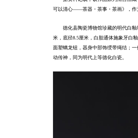
可以清心——茶器・茶事・茶画》，作
德化县陶瓷博物馆珍藏的明代白釉堆
米，底径8.5厘米，白胎通体施象牙白
面塑螭龙钮，器身中部饰绶带绳结；一
动传神，同为明代上等德化白瓷。