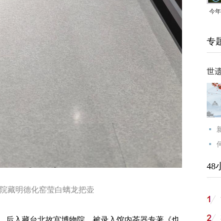
今年
均可
专
世
48
院藏明德化窑莹白螭龙把壶
后入藏台北故宫博物院，被录入馆内茶器专著《也