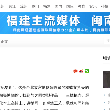
泉州
晋江
漳州
厦门
福建
国内
国际
教育
娱乐
科技
正文
频
纪早期”。这是台北故宫博物院收藏的双螭龙执壶的
陶瓷博物馆，找到与之同类型作品——三螭执壶。经
化本土高岭土，遵循同一套塑烧工艺，承载相同的螭