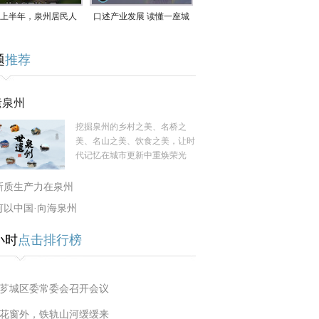
上半年，泉州居民人
口述产业发展 读懂一座城
支配收入公布！
｜赖南生：42岁白手起
题
推荐
家，率先研发草本卫生巾
遗泉州
挖掘泉州的乡村之美、名桥之
美、名山之美、饮食之美，让时
代记忆在城市更新中重焕荣光
新质生产力在泉州
何以中国·向海泉州
小时
点击排行榜
芗城区委常委会召开会议
花窗外，铁轨山河缓缓来