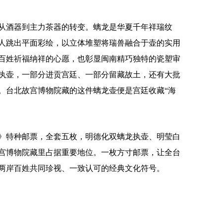
酒器到主力茶器的转变。螭龙是华夏千年祥瑞纹
人跳出平面彩绘，以立体堆塑将瑞兽融合于壶的实用
百姓祈福纳祥的心愿，也彰显闽南精巧独特的瓷塑审
执壶，一部分进贡宫廷、一部分留藏故土，还有大批
。台北故宫博物院藏的这件螭龙壶便是宫廷收藏“海
》特种邮票，全套五枚，明德化双螭龙执壶、明莹白
宫博物院藏里占据重要地位。一枚方寸邮票，让全台
为两岸百姓共同珍视、一致认可的经典文化符号。