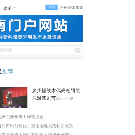
更多
登录
注册
简体
繁体
道
推荐
泉州提线木偶亮相阿维
尼翁戏剧节
2026-07-29
南安召开全市工作调度会
晋江市出台优化工业用地规划指标新政策
上半年泉州人均可支配收入稳居全省前列