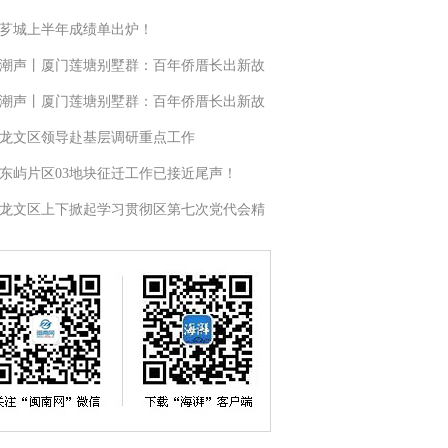
芗城上半年成绩单出炉！
潮声丨厦门莲塘别墅群：百年侨厝长出新故
潮声丨厦门莲塘别墅群：百年侨厝长出新故
龙文区领导赴基层调研重点工作
东屿片区03地块征迁工作已接近尾声！
龙文区上下掀起学习贯彻区第七次党代会精