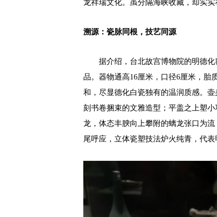
龙祥瑞文化。虽分隔海峡收藏，却实实
溯源：瓷脉同根，技艺同源
据介绍，台北故宫博物院的明德化窑
品。器物通高16厘米，口径6厘米，
和，尽显德化白瓷独有的温润质感。壶
刻书卷捆束的文雅造型；平盖之上塑小
龙，体态丰腴向上攀附的螭龙张口为流
尾呼应，立体瓷塑技法炉火纯青，代表