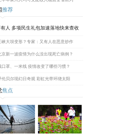
闻
推荐
所有人 多项民生礼包加速落地快来查收
三峡大坝变形？专家：又有人在恶意炒作
北京新一波疫情为什么没出现死亡病例？
戴口罩、一米线 疫情改变了哪些习惯？
呼伦贝尔现幻日奇观 彩虹光带环绕太阳
觉
焦点