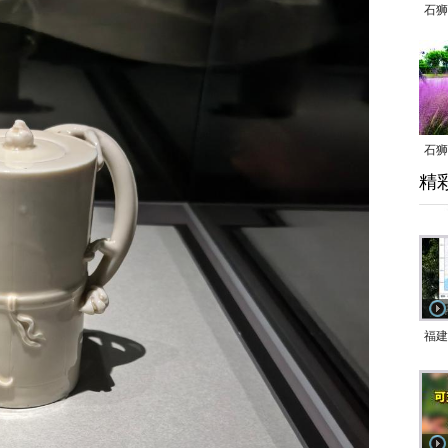
石狮
石狮
精
乱子
福建
响应
9日
一带