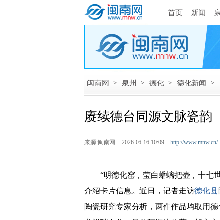
首页
新闻
闽南网
>
泉州
>
德化
>
德化新闻
>
赓续德台同源文脉瓷韵
来源:闽南网
2026-06-16 10:09
http://www.mnw.cn/
“明德化窑，莹白蟠螭把壶，十七世
介绍卡片信息。近日，记者走访
德化县
陶瓷研究专家分析，两件作品均取用德