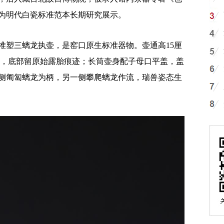
为明代白瓷标准范本长期研究展示。
塑三螭龙执壶，是窑口原生标准器物。壶通高15厘
釉，底部留原始露胎痕迹；长筒壶身配子母口平盖，盖
侧匍匐螭龙为柄，另一侧攀爬螭龙作流，瑞兽姿态生