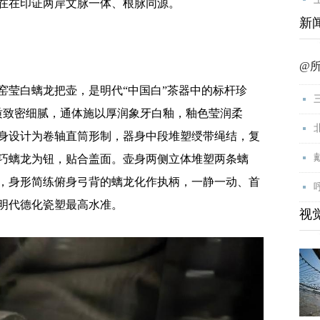
在在印证两岸文脉一体、根脉同源。
新
@
莹白螭龙把壶，是明代“中国白”茶器中的标杆珍
胎质致密细腻，通体施以厚润象牙白釉，釉色莹润柔
身设计为卷轴直筒形制，器身中段堆塑绶带绳结，复
巧螭龙为钮，贴合盖面。壶身两侧立体堆塑两条螭
，身形简练俯身弓背的螭龙化作执柄，一静一动、首
明代德化瓷塑最高水准。
视