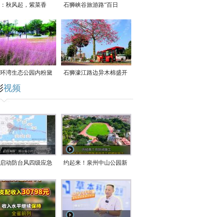
：秋风起，紫菜香
石狮峡谷旅游路“百日
草”争相斗艳
环湾生态公园内粉黛
石狮濠江路边异木棉盛开
彩
视频
草盛放
启动防台风四级应急
约起来！泉州中山公园新
！台风“白海豚”将于
跑道正式开放！
在长江口至福建北部
沿海登陆