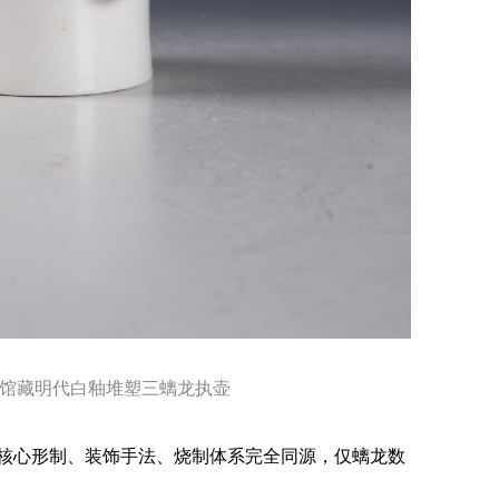
馆藏明代白釉堆塑三螭龙执壶
心形制、装饰手法、烧制体系完全同源，仅螭龙数