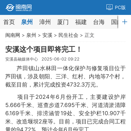
PC版
首页
泉州
漳州
厦门
福建
台海
国内
闽南网
>
泉州
>
安溪
>
民生社会
> 正文
安溪这个项目即将完工！
安溪县融媒体中心 2025-06-02 09:22
芦田镇山水林田一体化保护与修复项目
位于
芦田镇，
涉及朝阳、三洋、红村、内地等7个村，
截至目前，
累计完成投资4732.3万元。
项目于2024年6月份开工，主要建设护岸
5.666千米、巡查步道7.695千米、河道清淤清障
6.169千米、排涝涵管19处、安全护栏10.907千
米、改造堰坝2座等。目前，项目已完成合同工程
量的94.72%，预计今年6月份完工。