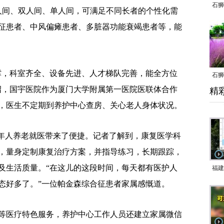
石狮
三人间、双人间、单人间，可满足不同长者的个性化需
征患者、中风偏瘫患者、多脏器功能衰竭患者等，能
，科室齐全、设备先进、人才梯队完善，能全方位
石狮
绍，国宇医院作为厦门大学附属第一医院医联体合作
精
乱子
，医生不定期到养护中心查房、关心老人身体状况。
年人养老就医带来了便捷。记者了解到，康复医学科
，量身定制康复治疗方案，并指导练习，长期跟踪，
及生活质量。“在这儿的这段时间，每天都有医护人
福建
态好多了。”一位帕金森综合征患者家属感慨道。
响应
9日
一带
医疗特色服务，养护中心工作人员还建立家属微信