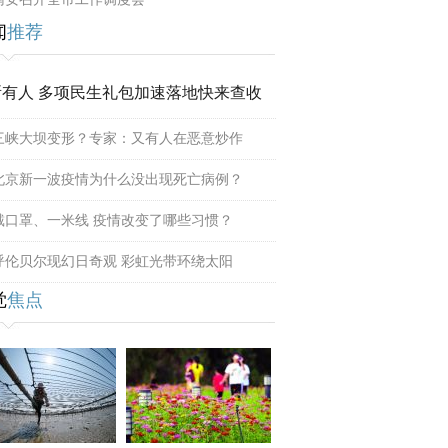
闻
推荐
所有人 多项民生礼包加速落地快来查收
三峡大坝变形？专家：又有人在恶意炒作
北京新一波疫情为什么没出现死亡病例？
戴口罩、一米线 疫情改变了哪些习惯？
呼伦贝尔现幻日奇观 彩虹光带环绕太阳
觉
焦点