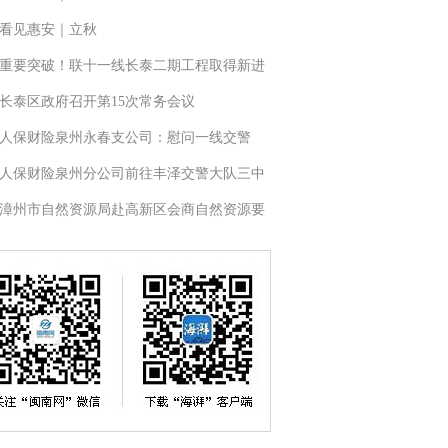
看见惠安｜立秋
重要突破！联十一线长泰二期工程取得新进
长泰区政府召开第15次常务会议
人保财险泉州永春支公司：慰问一线交警
人保财险泉州分公司前往丰泽交警大队三中
漳州市自然资源局赴高新区会商自然资源要