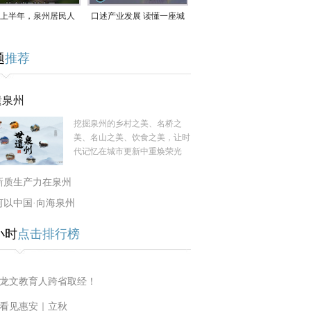
上半年，泉州居民人
口述产业发展 读懂一座城
支配收入公布！
｜赖南生：42岁白手起
题
推荐
家，率先研发草本卫生巾
遗泉州
挖掘泉州的乡村之美、名桥之
美、名山之美、饮食之美，让时
代记忆在城市更新中重焕荣光
新质生产力在泉州
何以中国·向海泉州
小时
点击排行榜
龙文教育人跨省取经！
看见惠安｜立秋