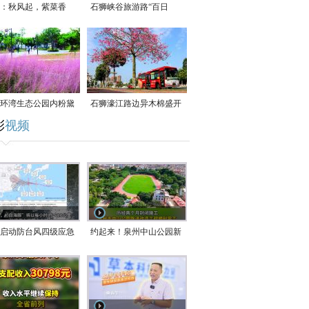
：秋风起，紫菜香
石狮峡谷旅游路“百日
草”争相斗艳
环湾生态公园内粉黛
石狮濠江路边异木棉盛开
彩
视频
草盛放
启动防台风四级应急
约起来！泉州中山公园新
！台风“白海豚”将于
跑道正式开放！
在长江口至福建北部
沿海登陆