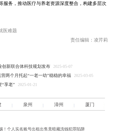
等服务，推动医疗与养老资源深度整合，构建多层次
就医难题
责任编辑：凌芹莉
产业创新联合体科技规划发布
2025-05-07
营两个月托起“一老一幼”稳稳的幸福
2025-03-05
“享老”
2025-01-21
建
泉州
漳州
厦门
惕！个人实名账号出租出售竟暗藏洗钱犯罪陷阱