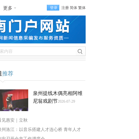
更多
登录
注册
简体
繁体
道
推荐
泉州提线木偶亮相阿维
尼翁戏剧节
2026-07-29
看见惠安｜立秋
泉州洛江：以音乐搭建人才连心桥 青年人才
南安召开全市工作调度会