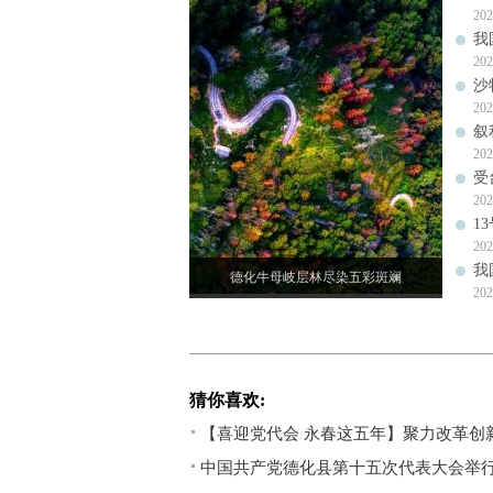
202
我
202
沙
202
叙
202
受
202
1
202
我
德化牛母岐层林尽染五彩斑斓
202
猜你喜欢:
【喜迎党代会 永春这五年】聚力改革创
中国共产党德化县第十五次代表大会举