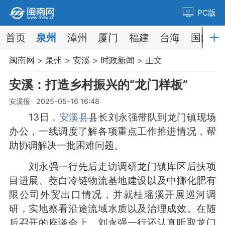
PC版
首页
泉州
漳州
厦门
福建
台海
国内
闽南网
>
泉州
>
安溪
>
时政新闻
> 正文
安溪：打造乡村振兴的“龙门样板”
安溪报 2025-05-16 16:48
13日，
安溪县
县长刘永强带队到龙门镇现场
办公，一线调度了解各项重点工作推进情况，帮
助协调解决一批困难问题。
刘永强一行先后走访调研龙门镇库区后扶项
目进展、茭白冷链物流基地建设以及中挪化肥有
限公司外贸出口情况，并就桂瑶溪开展巡河调
研，实地察看沿途流域水质以及治理成效。在随
后召开的座谈会上，刘永强一行还认真听取龙门