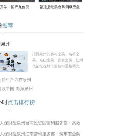
开学！国产九价仅
福建启动防台风四级应急
9.5元/针，HPV疫苗抓
响应！台风“白海豚”将于
题
推荐
9日在长江口至福建北部
一带沿海登陆
遗泉州
挖掘泉州的乡村之美、名桥之
美、名山之美、饮食之美，让时
代记忆在城市更新中重焕荣光
新质生产力在泉州
何以中国·向海泉州
小时
点击排行榜
人保财险泉州台商投资区营销服务部：高效
人保财险泉州江南营销服务部：筑牢安全防