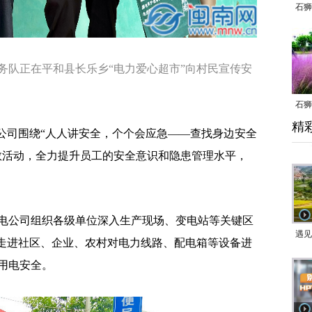
石狮
务队正在平和县长乐乡“电力爱心超市”向村民宣传安
石狮
精
乱子
司围绕“人人讲安全，个个会应急——查找身边安全
教活动，全力提升员工的安全意识和隐患管理水平，
公司组织各级单位深入生产现场、变电站等关键区
遇见
，走进社区、企业、农村对电力线路、配电箱等设备进
用电安全。