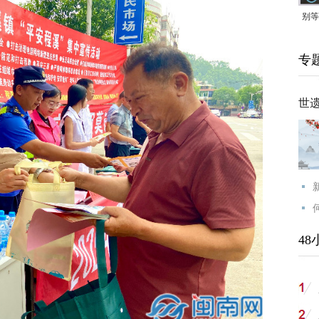
别等
24
专
紧打
世
48