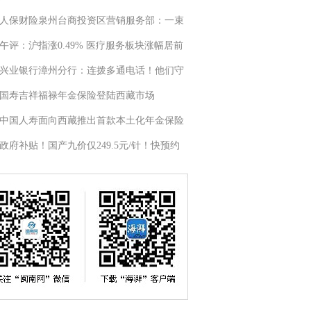
人保财险泉州台商投资区营销服务部：一束
午评：沪指涨0.49% 医疗服务板块涨幅居前
兴业银行漳州分行：连拨多通电话！他们守
国寿吉祥福禄年金保险登陆西藏市场
中国人寿面向西藏推出首款本土化年金保险
政府补贴！国产九价仅249.5元/针！快预约