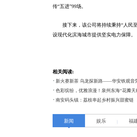
传“五进”99场。
接下来，该公司将持续秉持“人民至
设现代化滨海城市提供坚实电力保障。
相关阅读:
新火赛新茶 乌龙探新路——华安铁观音
色彩缤纷，优雅浪漫！泉州东海“花瓣天
南安码头镇：荔枝串起乡村振兴甜蜜链
新闻
娱乐
福