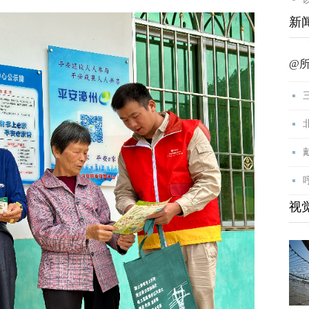
新
@
视