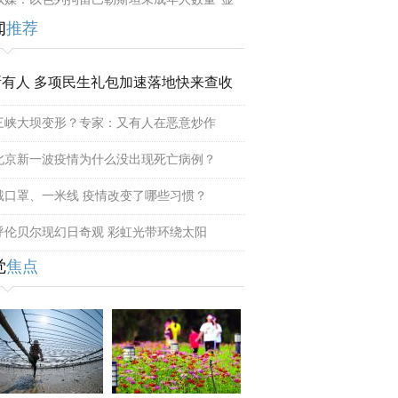
闻
推荐
所有人 多项民生礼包加速落地快来查收
三峡大坝变形？专家：又有人在恶意炒作
北京新一波疫情为什么没出现死亡病例？
戴口罩、一米线 疫情改变了哪些习惯？
呼伦贝尔现幻日奇观 彩虹光带环绕太阳
觉
焦点