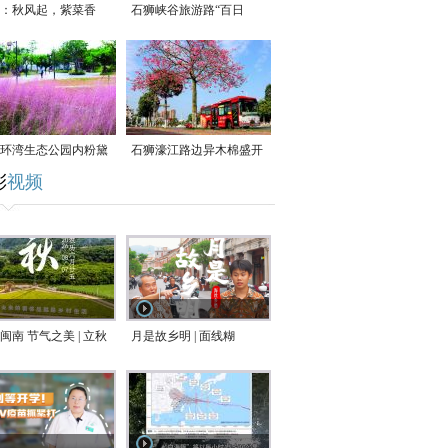
：秋风起，紫菜香
石狮峡谷旅游路“百日
草”争相斗艳
环湾生态公园内粉黛
石狮濠江路边异木棉盛开
彩
视频
草盛放
闽南 节气之美 | 立秋
月是故乡明 | 面线糊