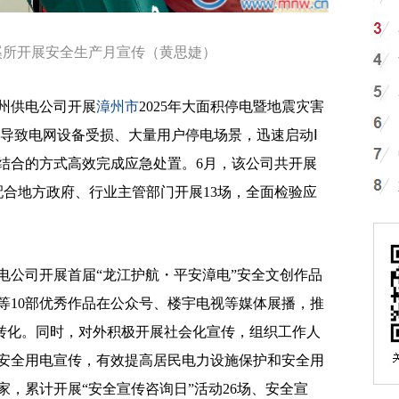
，程溪所开展安全生产月宣传（黄思婕）
州供电公司开展
漳州市
2025年大面积停电暨地震灾害
震导致电网设备受损、大量用户停电场景，迅速启动Ⅰ
结合的方式高效完成应急处置。6月，该公司共开展
或配合地方政府、行业主管部门开展13场，全面检验应
公司开展首届“龙江护航・平安漳电”安全文创作品
等10部优秀作品在公众号、楼宇电视等媒体展播，推
”转化。同时，对外积极开展社会化宣传，组织工作人
安全用电宣传，有效提高居民电力设施保护和安全用
，累计开展“安全宣传咨询日”活动26场、安全宣