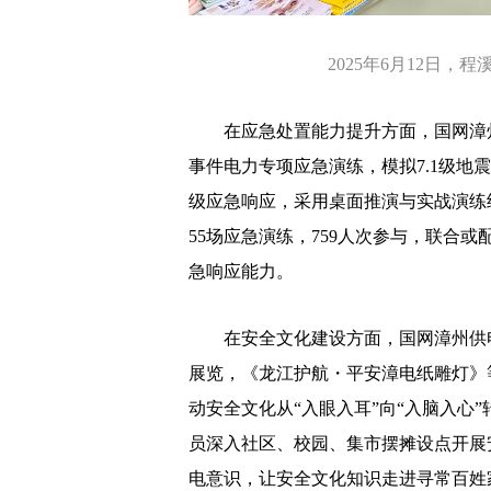
2025年6月12日
在应急处置能力提升方面，国网漳
事件电力专项应急演练，模拟7.1级地
级应急响应，采用桌面推演与实战演练
55场应急演练，759人次参与，联合
急响应能力。
在安全文化建设方面，国网漳州供电
展览，《龙江护航・平安漳电纸雕灯》
动安全文化从“入眼入耳”向“入脑入心
员深入社区、校园、集市摆摊设点开展
电意识，让安全文化知识走进寻常百姓家