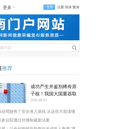
更多
登录
注册
简体
繁体
道
推荐
成功产生并鉴别稀有原
子核！我国大国重器取
2026-08-05
自动驾驶有了安全准入基线 从这些方面读懂
美参议院通过对俄制裁新法案
以媒：以色列拘留巴勒斯坦未成年人数量“显