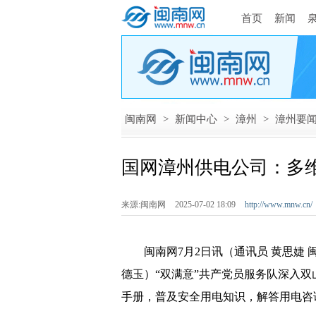
首页
新闻
闽南网
>
新闻中心
>
漳州
>
漳州要
国网漳州供电公司：多
来源:闽南网
2025-07-02 18:09
http://www.mnw.cn/
闽南网7月2日讯（通讯员 黄思婕 闽
德玉）“双满意”共产党员服务队深入
手册，普及安全用电知识，解答用电咨