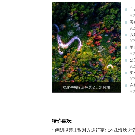
自
202
美
202
以
202
美
202
公
202
央
202
东
德化牛母岐层林尽染五彩斑斓
202
猜你喜欢:
伊朗拟禁止敌对方通行霍尔木兹海峡 对