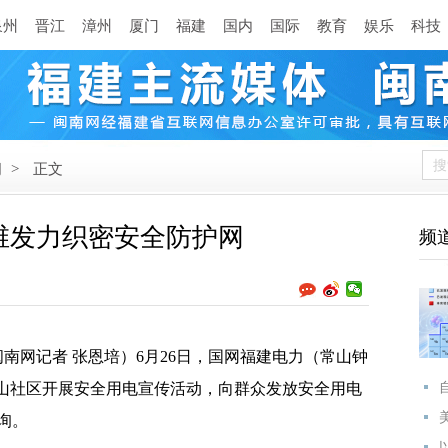
泉州
晋江
漳州
厦门
福建
国内
国际
教育
娱乐
科技
闻
>
正文
维发力织密安全防护网
频
南网记者 张恩培）6月26日，国网福建电力（常山钟
双山社区开展安全用电宣传活动，向群众发放安全用电
询。