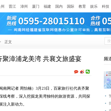
泉州
晋江
漳州
厦门
福建
国内
国际
教育
娱乐
科技
>
正文
齐聚漳浦龙美湾 共襄文旅盛宴
频
闽南网记者 周怡楠）3月23日，百家旅行社代表齐聚
踩线考察，深入挖掘龙美湾独特的旅游资源，共同探
展注入新动力。