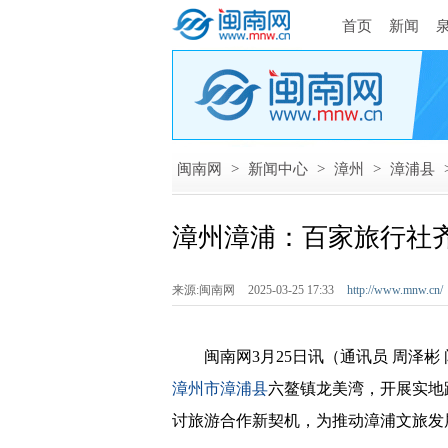
首页
新闻
闽南网
>
新闻中心
>
漳州
>
漳浦县
漳州漳浦：百家旅行社
来源:闽南网
2025-03-25 17:33
http://www.mnw.cn/
闽南网3月25日讯（通讯员 周泽彬 
漳州市
漳浦县
六鳌镇龙美湾，开展实地
讨旅游合作新契机，为推动漳浦文旅发