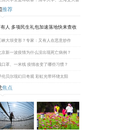
闻
推荐
所有人 多项民生礼包加速落地快来查收
三峡大坝变形？专家：又有人在恶意炒作
北京新一波疫情为什么没出现死亡病例？
戴口罩、一米线 疫情改变了哪些习惯？
呼伦贝尔现幻日奇观 彩虹光带环绕太阳
觉
焦点