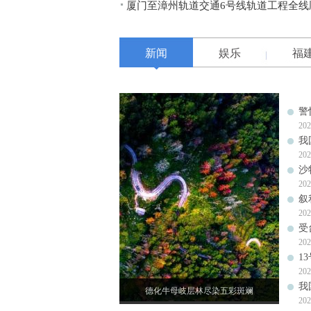
厦门至漳州轨道交通6号线轨道工程全线
新闻
娱乐
福
警
202
我
202
沙
202
叙
202
受
202
1
202
我
德化牛母岐层林尽染五彩斑斓
202