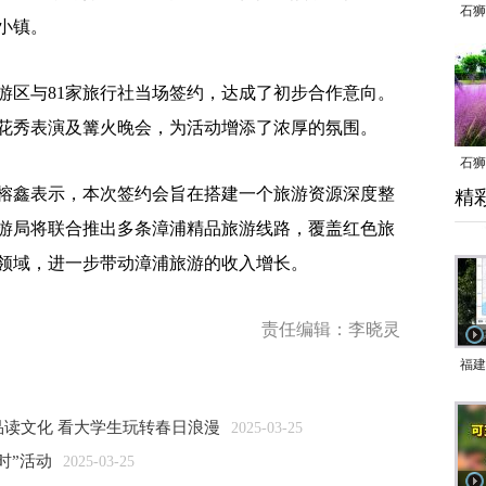
石狮
小镇。
区与81家旅行社当场签约，达成了初步合作意向。
花秀表演及篝火晚会，为活动增添了浓厚的氛围。
石狮
鑫表示，本次签约会旨在搭建一个旅游资源深度整
精
乱子
游局将联合推出多条漳浦精品旅游线路，覆盖红色旅
领域，进一步带动漳浦旅游的收入增长。
责任编辑：李晓灵
福建
响应
读文化 看大学生玩转春日浪漫
2025-03-25
9日
时”活动
2025-03-25
一带