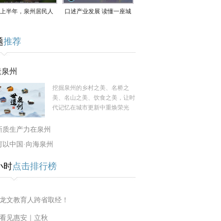
上半年，泉州居民人
口述产业发展 读懂一座城
支配收入公布！
｜赖南生：42岁白手起
题
推荐
家，率先研发草本卫生巾
遗泉州
挖掘泉州的乡村之美、名桥之
美、名山之美、饮食之美，让时
代记忆在城市更新中重焕荣光
新质生产力在泉州
何以中国·向海泉州
小时
点击排行榜
龙文教育人跨省取经！
看见惠安｜立秋