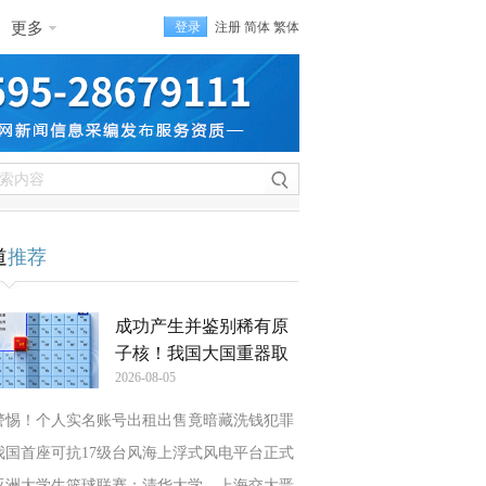
更多
登录
注册
简体
繁体
道
推荐
成功产生并鉴别稀有原
子核！我国大国重器取
2026-08-05
警惕！个人实名账号出租出售竟暗藏洗钱犯罪
我国首座可抗17级台风海上浮式风电平台正式
亚洲大学生篮球联赛：清华大学、上海交大晋