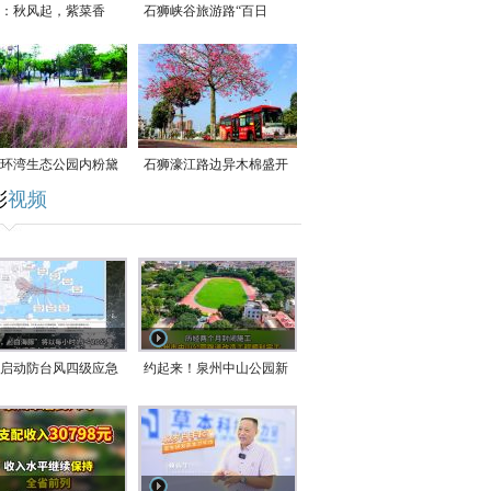
：秋风起，紫菜香
石狮峡谷旅游路“百日
草”争相斗艳
环湾生态公园内粉黛
石狮濠江路边异木棉盛开
彩
视频
草盛放
启动防台风四级应急
约起来！泉州中山公园新
！台风“白海豚”将于
跑道正式开放！
在长江口至福建北部
沿海登陆