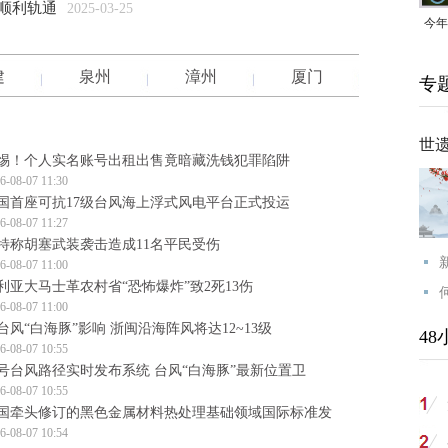
顺利轨通
2025-03-25
今年
均可
建
泉州
漳州
厦门
专
世
惕！个人实名账号出租出售竟暗藏洗钱犯罪陷阱
6-08-07 11:30
国首座可抗17级台风海上浮式风电平台正式投运
6-08-07 11:27
特称胡塞武装袭击造成11名平民受伤
6-08-07 11:00
利亚大马士革农村省“恐怖爆炸”致2死13伤
6-08-07 11:00
台风“白海豚”影响 浙闽沿海阵风将达12~13级
48
6-08-07 10:55
3号台风路径实时发布系统 台风“白海豚”最新位置卫
6-08-07 10:55
国牵头修订的黑色金属材料热处理基础领域国际标准发
6-08-07 10:54