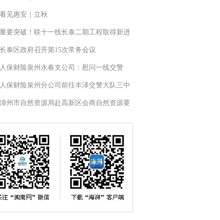
看见惠安｜立秋
重要突破！联十一线长泰二期工程取得新进
长泰区政府召开第15次常务会议
人保财险泉州永春支公司：慰问一线交警
人保财险泉州分公司前往丰泽交警大队三中
漳州市自然资源局赴高新区会商自然资源要