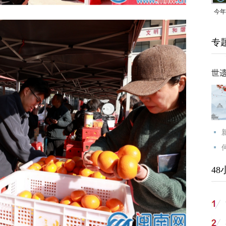
今年
均可
专
世
48