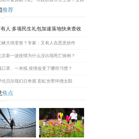
闻
推荐
所有人 多项民生礼包加速落地快来查收
三峡大坝变形？专家：又有人在恶意炒作
北京新一波疫情为什么没出现死亡病例？
戴口罩、一米线 疫情改变了哪些习惯？
呼伦贝尔现幻日奇观 彩虹光带环绕太阳
觉
焦点