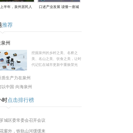
上半年，泉州居民人
口述产业发展 读懂一座城
支配收入公布！
｜赖南生：42岁白手起
题
推荐
家，率先研发草本卫生巾
遗泉州
挖掘泉州的乡村之美、名桥之
美、名山之美、饮食之美，让时
代记忆在城市更新中重焕荣光
新质生产力在泉州
何以中国·向海泉州
小时
点击排行榜
芗城区委常委会召开会议
花窗外，铁轨山河缓缓来