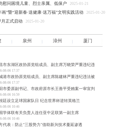
访慰问困境儿童、烈士亲属、低保户
2025-01-21
画”暨“迎新春·送健康·送万福”文明实践活动
2025-01-20
岁月正式启动
2025-01-20
建
泉州
漳州
厦门
昌市东湖区政协原党组成员、副主席万晓荣严重违纪违
6-08-06 17:37
城港市政协原党组成员、副主席陈建林严重违纪违法被
6-08-06 17:37
阳市委原副书记、市政府原市长王善平受贿案一审宣判
6-08-06 16:59
根廷设立足球国家队日 纪念世界杯逆转英格兰
6-08-06 10:46
国学体联有关负责人连任亚中足联第一副主席
6-08-06 10:46
方代表：防止“三股势力”借助新兴技术蔓延渗透