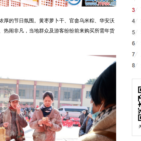
厚的节日氛围。黄枣萝卜干、官畲乌米粽、华安沃
、热闹非凡，当地群众及游客纷纷前来购买所需年货