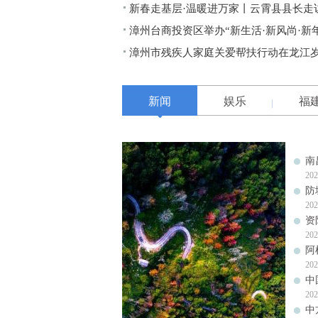
新春走基层·温暖进万家丨云霄县县长走
漳州台商投资区举办“新生活·新风尚·新年
漳州市残疾人家庭关爱帮扶行动在龙江
新闻
娱乐
福
南
202
防
202
资
202
阿
202
中
202
中