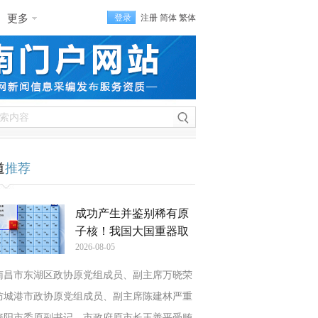
更多
登录
注册
简体
繁体
道
推荐
成功产生并鉴别稀有原
子核！我国大国重器取
2026-08-05
南昌市东湖区政协原党组成员、副主席万晓荣
防城港市政协原党组成员、副主席陈建林严重
资阳市委原副书记、市政府原市长王善平受贿