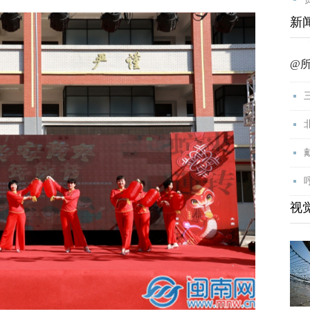
新
@
视