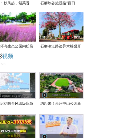
：秋风起，紫菜香
石狮峡谷旅游路“百日
草”争相斗艳
环湾生态公园内粉黛
石狮濠江路边异木棉盛开
彩
视频
草盛放
启动防台风四级应急
约起来！泉州中山公园新
！台风“白海豚”将于
跑道正式开放！
在长江口至福建北部
沿海登陆