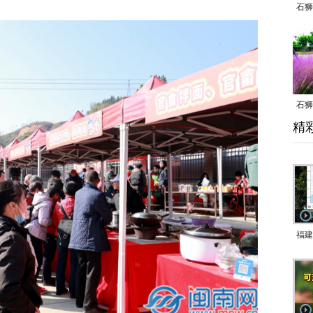
石狮
石狮
精
乱子
福建
响应
9日
一带