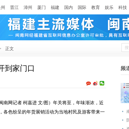
泉州
晋江
漳州
厦门
福建
国内
国际
教育
娱乐
科技
>
正文
开到家门口
频
闽南网记者 柯嘉进 文/图）年关将至，年味渐浓，近
，各色纷呈的年货展销活动为当地村民及游客带来一