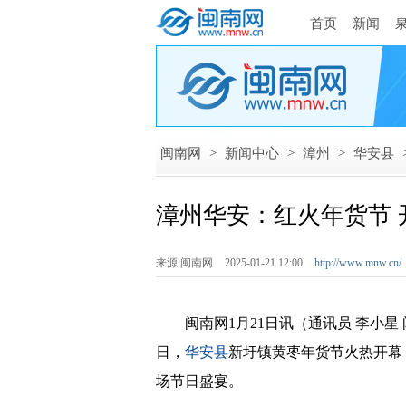
首页
新闻
闽南网
>
新闻中心
>
漳州
>
华安县
漳州华安：红火年货节 
来源:闽南网
2025-01-21 12:00
http://www.mnw.cn/
闽南网1月21日讯（通讯员 李小星 
日，
华安县
新圩镇黄枣年货节火热开幕
场节日盛宴。