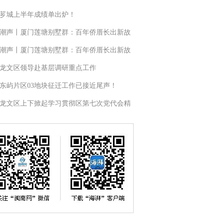
芗城上半年成绩单出炉！
潮声丨厦门莲塘别墅群：百年侨厝长出新故
潮声丨厦门莲塘别墅群：百年侨厝长出新故
龙文区领导赴基层调研重点工作
东屿片区03地块征迁工作已接近尾声！
龙文区上下掀起学习贯彻区第七次党代会精